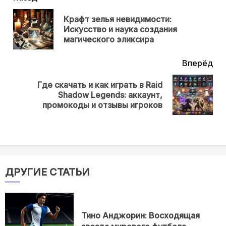
еще
Крафт зелья невидимости:
Пр
Искусство и наука создания
нов
магического эликсира
Вперёд
Где скачать и как играть в Raid
Next
Shadow Legends: аккаунт,
post:
промокоды и отзывы игроков
ДРУГИЕ СТАТЬИ
Тино Анджорин: Восходящая