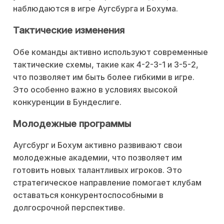
наблюдаются в игре Аугсбурга и Бохума.
Тактические изменения
Обе команды активно используют современные
тактические схемы, такие как 4-2-3-1 и 3-5-2,
что позволяет им быть более гибкими в игре.
Это особенно важно в условиях высокой
конкуренции в Бундеслиге.
Молодежные программы
Аугсбург и Бохум активно развивают свои
молодежные академии, что позволяет им
готовить новых талантливых игроков. Это
стратегическое направление помогает клубам
оставаться конкурентоспособными в
долгосрочной перспективе.