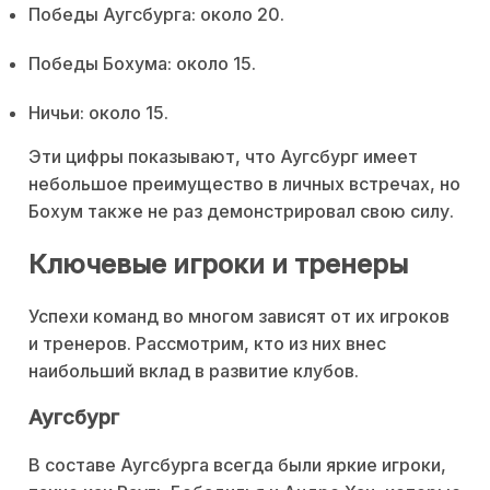
Победы Аугсбурга: около 20.
Победы Бохума: около 15.
Ничьи: около 15.
Эти цифры показывают, что Аугсбург имеет
небольшое преимущество в личных встречах, но
Бохум также не раз демонстрировал свою силу.
Ключевые игроки и тренеры
Успехи команд во многом зависят от их игроков
и тренеров. Рассмотрим, кто из них внес
наибольший вклад в развитие клубов.
Аугсбург
В составе Аугсбурга всегда были яркие игроки,