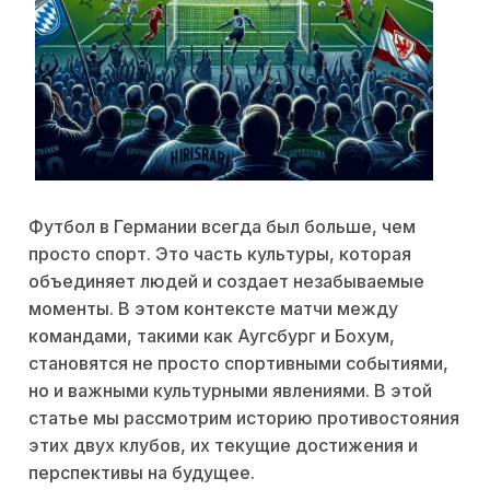
Футбол в Германии всегда был больше, чем
просто спорт. Это часть культуры, которая
объединяет людей и создает незабываемые
моменты. В этом контексте матчи между
командами, такими как Аугсбург и Бохум,
становятся не просто спортивными событиями,
но и важными культурными явлениями. В этой
статье мы рассмотрим историю противостояния
этих двух клубов, их текущие достижения и
перспективы на будущее.