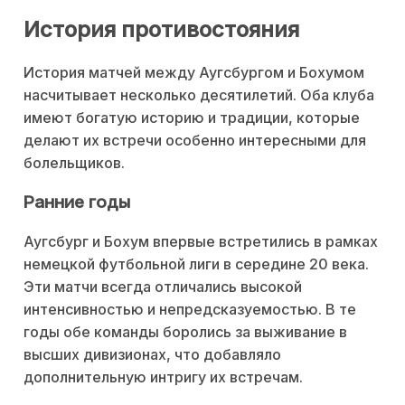
История противостояния
История матчей между Аугсбургом и Бохумом
насчитывает несколько десятилетий. Оба клуба
имеют богатую историю и традиции, которые
делают их встречи особенно интересными для
болельщиков.
Ранние годы
Аугсбург и Бохум впервые встретились в рамках
немецкой футбольной лиги в середине 20 века.
Эти матчи всегда отличались высокой
интенсивностью и непредсказуемостью. В те
годы обе команды боролись за выживание в
высших дивизионах, что добавляло
дополнительную интригу их встречам.