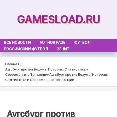
Skip
to
GAMESLOAD.RU
content
ВСЕ НОВОСТИ
AUTHOR PAGE
ФУТБОЛ
РОССИЙСКИЙ ФУТБОЛ
ЗЕНИТ
Главная
Аугсбург против Бохума: История, Статистика и
Современные Тенденции
Аугсбург против Бохума: История,
Статистика и Современные Тенденции
Аугсбург против