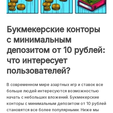
Букмекерские конторы
с минимальным
депозитом от 10 рублей:
что интересует
пользователей?
В современном мире азартных игр и ставок все
больше людей интересуются возможностью
начать с небольших вложений. Букмекерские
конторы с минимальным депозитом от 10 рублей
становятся все более популярными. Ниже мы