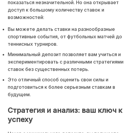
показаться незначительной. Но она открывает
доступ к большому количеству ставок и
возможностей:
Вы можете делать ставки на разнообразные
спортивные события, от футбольных матчей до
теннисных турниров.
Минимальный депозит позволяет вам учиться и
экспериментировать с различными стратегиями
ставок без существенных потерь.
Это отличный способ оценить свои силы и
подготовиться к более серьезным ставкам в
будущем.
Стратегия и анализ: ваш ключ к
успеху