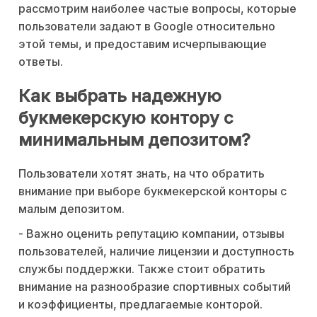
рассмотрим наиболее частые вопросы, которые
пользователи задают в Google относительно
этой темы, и предоставим исчерпывающие
ответы.
Как выбрать надежную
букмекерскую контору с
минимальным депозитом?
Пользователи хотят знать, на что обратить
внимание при выборе букмекерской конторы с
малым депозитом.
- Важно оценить репутацию компании, отзывы
пользователей, наличие лицензии и доступность
службы поддержки. Также стоит обратить
внимание на разнообразие спортивных событий
и коэффициенты, предлагаемые конторой.