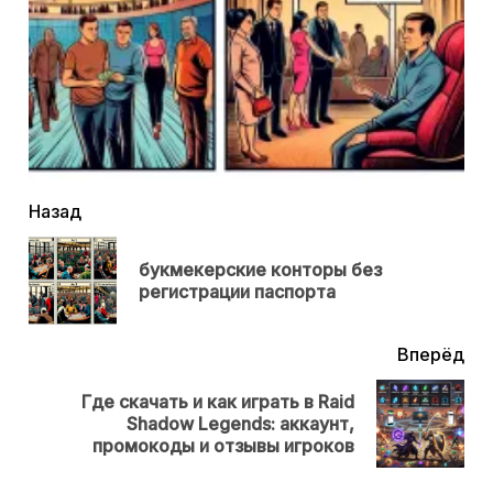
читать
Назад
еще
букмекерские конторы без
Пр
регистрации паспорта
нов
Вперёд
Где скачать и как играть в Raid
Next
Shadow Legends: аккаунт,
post:
промокоды и отзывы игроков