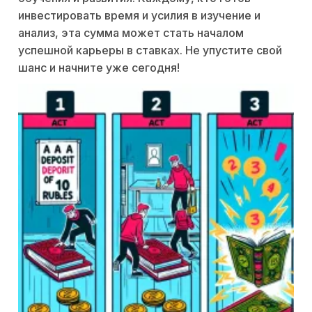
инвестировать время и усилия в изучение и
анализ, эта сумма может стать началом
успешной карьеры в ставках. Не упустите свой
шанс и начните уже сегодня!