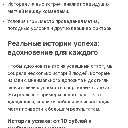
История личных встреч: анализ предыдущих
матчей между командами.
Условия игры: место проведения матча,
погодные условия и другие внешние факторы.
Реальные истории успеха:
вдохновение для каждого
Чтобы вдохновить вас на успешный старт, мы
собрали несколько историй людей, которые
начали с минимального депозита и достигли
значительных успехов в спортивных ставках.
Эти реальные примеры показывают, что
дисциплина, анализ и небольшие инвестиции
могут привести к большим результатам.
История успеха: от 10 рублей к
стабильному доходу