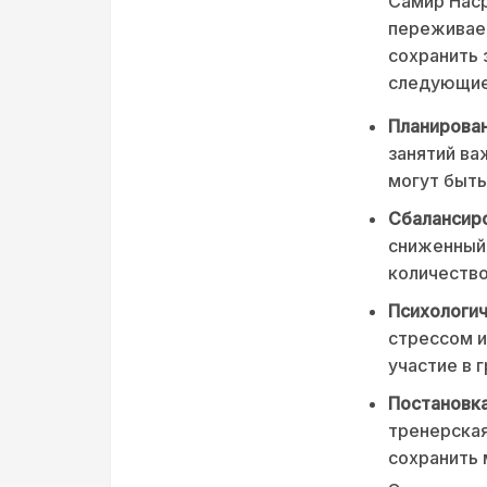
Самир Наср
переживает
сохранить 
следующие
Планирова
занятий ва
могут быть 
Сбалансиро
сниженный 
количество
Психологи
стрессом и
участие в 
Постановка
тренерская
сохранить 