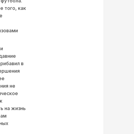
 футбола.
е того, как
е
ызовами
 и
давние
рибавил в
вершения
ее
ния не
ическое
к
ь на жизнь
вам
тных