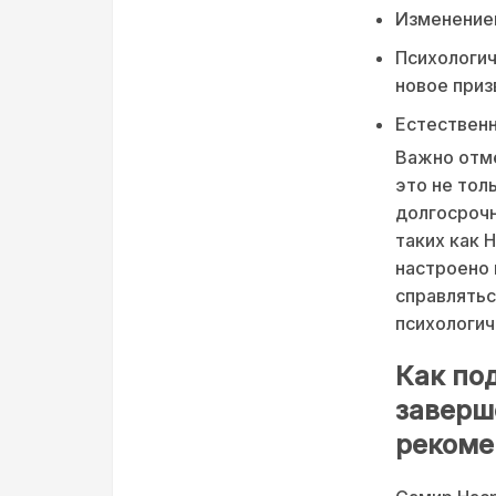
Изменением
Психологич
новое приз
Естественн
Важно отме
это не тол
долгосрочн
таких как 
настроено 
справлятьс
психологич
Как по
заверш
рекоме