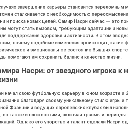
случаях завершение карьеры становится переломным 
тсмен сталкивается с необходимостью переосмыслени
ни и поиска новых целей. Самир Насри сейчас — это пр
ны могут стать вызовом, требующим адаптации и новы
для поддержания здоровья и активности. В этом вводн
рим, почему подобные изменения происходят, какие 
физическое и эмоциональное состояние бывших спортс
ды помогают им сохранить баланс и качество жизни.
амира Насри: от звездного игрока к 
жизни
и начал свою футбольную карьеру в юном возрасте и 
ризнание благодаря своему уникальному стилю игры и т
рной Франции и ведущих европейских клубах был напол
 но также и сложностями, включая травмы и периоды
каций. Однако его упорство и талант сделали Насри од