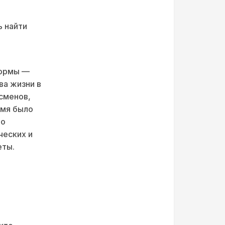
ь найти
формы —
ва жизни в
сменов,
емя было
но
ческих и
еты.