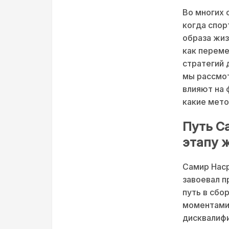
Во многих 
когда спор
образа жиз
как переме
стратегий 
мы рассмот
влияют на 
какие мето
Путь С
этапу 
Самир Наср
завоевал п
путь в сбо
моментами,
дисквалифи