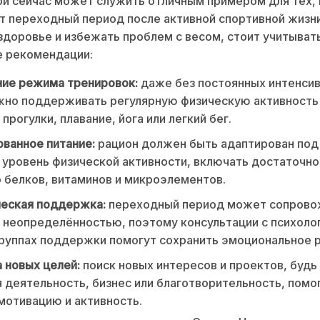
и сейчас может служить отличным примером для тех, 
 переходный период после активной спортивной жизн
здоровье и избежать проблем с весом, стоит учитыват
 рекомендации:
ние режима тренировок:
даже без постоянных интенси
жно поддерживать регулярную физическую активность
прогулки, плавание, йога или легкий бег.
ванное питание:
рацион должен быть адаптирован под
уровень физической активности, включать достаточн
 белков, витаминов и микроэлементов.
ческая поддержка:
переходный период может сопрово
 неопределённостью, поэтому консультации с психоло
группах поддержки помогут сохранить эмоциональное 
 новых целей:
поиск новых интересов и проектов, будь
 деятельность, бизнес или благотворительность, помо
мотивацию и активность.