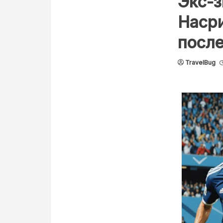
Экс-
Насри
посл
TravelBug