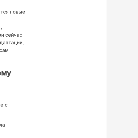
тся новые
,
ри сейчас
адаптации,
осам
ему
е
е с
ла