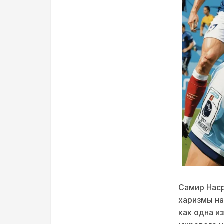
Самир Наср
харизмы на
как одна и