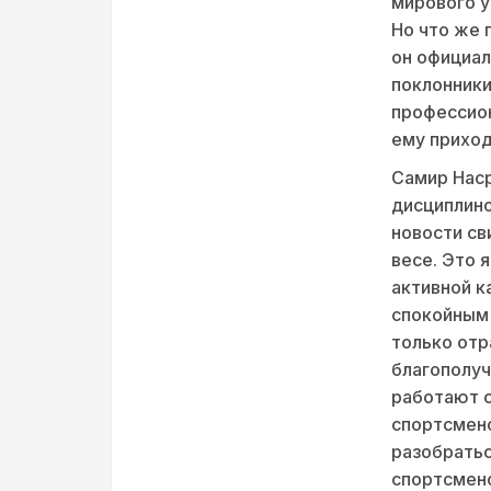
мирового у
Но что же 
он официал
поклонники
профессион
ему приход
Самир Наср
дисциплино
новости св
весе. Это 
активной к
спокойным 
только отр
благополуч
работают с
спортсмено
разобратьс
спортсмено