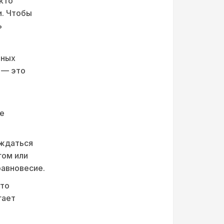
кто
и. Чтобы
ь
вных
 — это
ое
ждаться
гом или
равновесие.
 то
гает