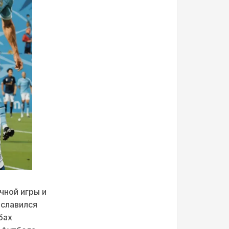
чной игры и
ославился
бах