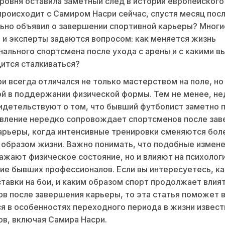
ровня оставила заметный след в истории европейского
происходит с Самиром Насри сейчас, спустя месяц посл
ьно объявил о завершении спортивной карьеры? Многи
 и эксперты задаются вопросом: как меняется жизнь
ального спортсмена после ухода с арены и с какими в
ится сталкиваться?
и всегда отличался не только мастерством на поле, но
й в поддержании физической формы. Тем не менее, не
идетельствуют о том, что бывший футболист заметно п
явление нередко сопровождает спортсменов после за
арьеры, когда интенсивные тренировки сменяются бол
образом жизни. Важно понимать, что подобные измене
ажают физическое состояние, но и влияют на психолог
ие бывших профессионалов. Если вы интересуетесь, ка
тавки на бои, и каким образом спорт продолжает влият
в после завершения карьеры, то эта статья поможет 
я в особенностях переходного периода в жизни извес
в, включая Самира Насри.