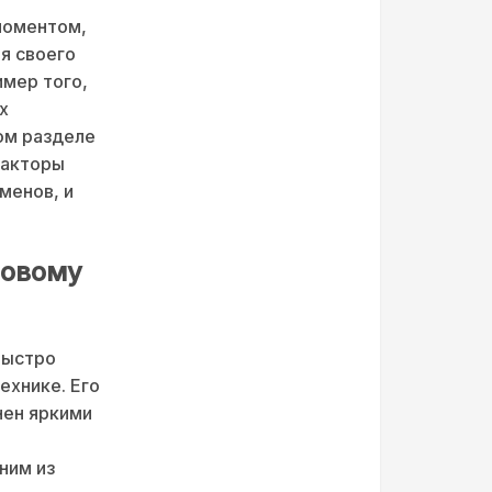
моментом,
я своего
имер того,
х
ом разделе
факторы
менов, и
новому
быстро
ехнике. Его
нен яркими
ним из