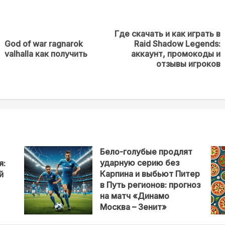
Где скачать и как играть в
God of war ragnarok
Raid Shadow Legends:
Предыдущая
Next
valhalla как получить
аккаунт, промокоды и
новость
post:
отзывы игроков
Бело-голубые продлят
ударную серию без
я:
Карпина и выбьют Питер
й
в Путь регионов: прогноз
на матч «Динамо
Москва – Зенит»
18/02/2026