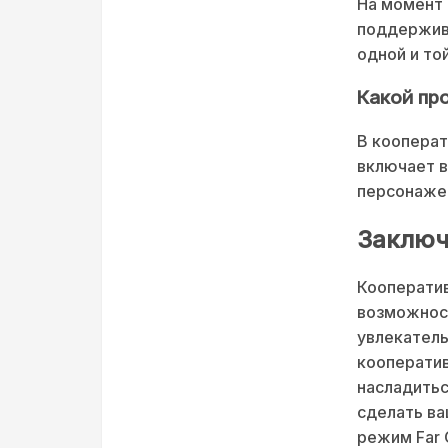
На момент 
поддержива
одной и той
Какой пр
В кооперат
включает в
персонажей
Заключ
Кооператив
возможност
увлекатель
кооператив
насладитьс
сделать в
режим Far 