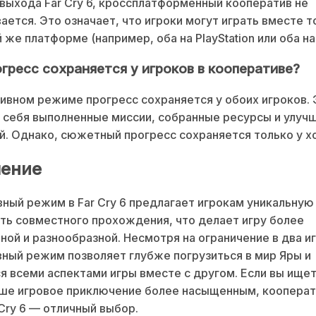
выхода Far Cry 6, кроссплатформенный кооператив не
ется. Это означает, что игроки могут играть вместе т
 же платформе (например, оба на PlayStation или оба на
огресс сохраняется у игроков в кооперативе?
ивном режиме прогресс сохраняется у обоих игроков. 
 себя выполненные миссии, собранные ресурсы и улуч
. Однако, сюжетный прогресс сохраняется только у хо
ение
ный режим в Far Cry 6 предлагает игрокам уникальную
ь совместного прохождения, что делает игру более
ной и разнообразной. Несмотря на ограничение в два и
ный режим позволяет глубже погрузиться в мир Яры и
я всеми аспектами игры вместе с другом. Если вы ище
аше игровое приключение более насыщенным, коопера
Cry 6 — отличный выбор.