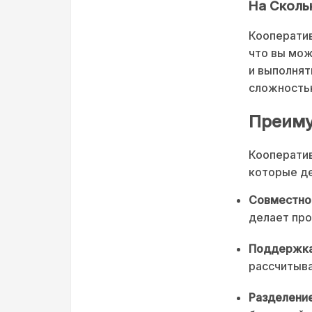
На Сколь
Кооператив
что вы мож
и выполнят
сложность
Преиму
Кооператив
которые де
Совместно
делает про
Поддержка
рассчитыва
Разделение