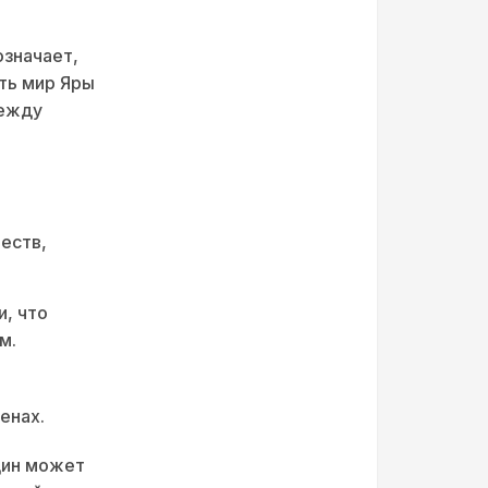
означает,
ть мир Яры
между
еств,
, что
м.
енах.
дин может