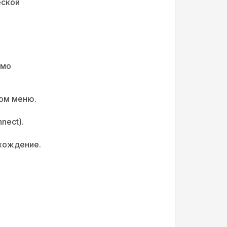
еской
имо
ном меню.
nect).
охождение.