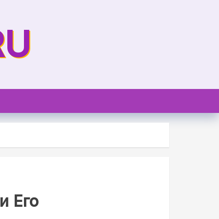
RU
и Его