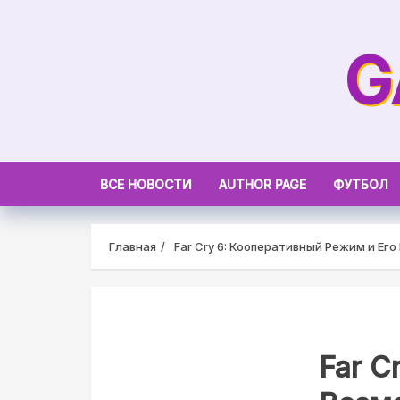
Skip
to
G
content
ВСЕ НОВОСТИ
AUTHOR PAGE
ФУТБОЛ
Главная
Far Cry 6: Кооперативный Режим и Ег
Far C