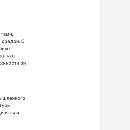
етами,
 средой. С
ивных
колько
можности он
мышленного
атуры
диняться