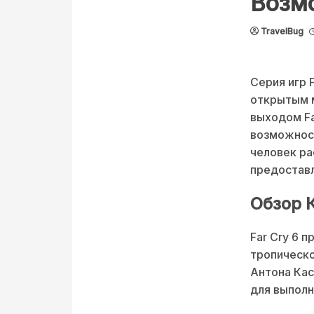
Возм
TravelBug
Серия игр 
открытым 
выходом Fa
возможност
человек ра
предоставл
Обзор 
Far Cry 6 
тропическо
Антона Кас
для выполн