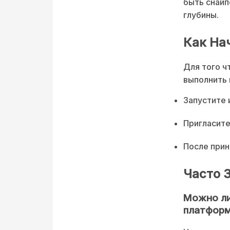
быть снайп
глубины.
Как На
Для того ч
выполнить 
Запустите 
Пригласите
После прин
Часто 
Можно ли
платфор