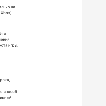
олько на
 Xbox).
Это
шения
ста игры.
грока,
те способ
тивный