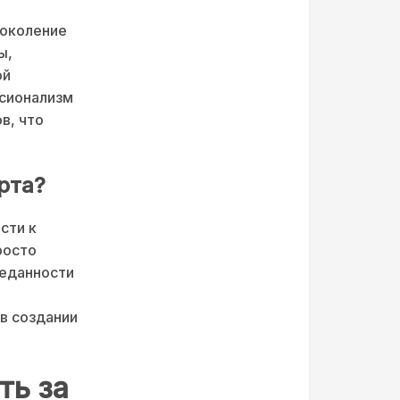
поколение
ы,
ой
ссионализм
в, что
рта?
сти к
росто
реданности
в создании
ть за