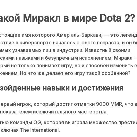
акой Миракл в мире Dota 2?
стоящее имя которого Амер аль-Баркави, — это легенда
ствие в киберспорте началось с юного возраста, и он 
амых узнаваемых лиц в индустрии. Известный своими
скими навыками и безупречным исполнением, Миракл 
орый не только понимает игру, но и способен изменить 
ением. Но что же делает его игру такой особенной?
зойденные навыки и достижения
ервый игрок, который достиг отметки 9000 MMR, что в
 показателем исключительного мастерства.
стью команды OG, которая выиграла множество прест
ключая The International.