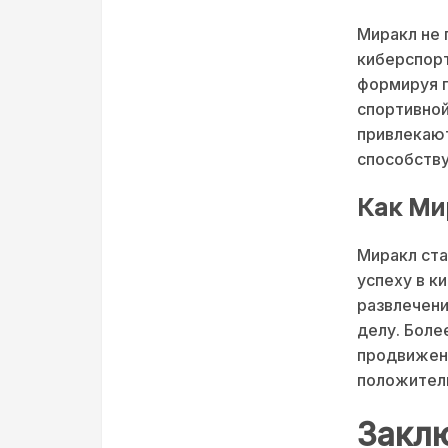
Миракл не 
киберспорт
формируя п
спортивной
привлекают
способству
Как Ми
Миракл ста
успеху в к
развлечени
делу. Боле
продвижени
положител
Заклю