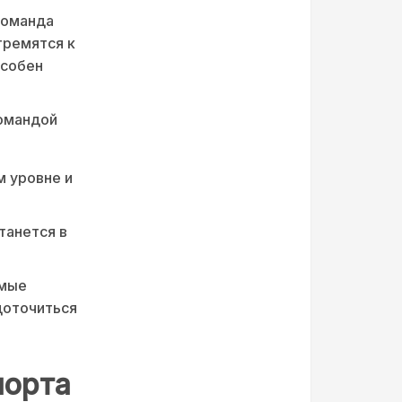
команда
тремятся к
особен
командой
м уровне и
.
танется в
имые
доточиться
порта