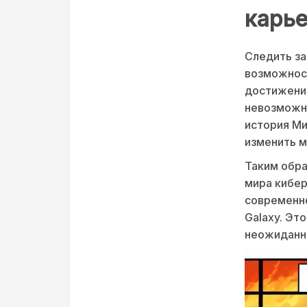
карь
Следить за
возможност
достижения
невозможно
история Ми
изменить м
Таким обра
мира кибер
современно
Galaxy. Эт
неожиданн