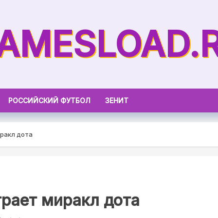
AMESLOAD.
РОССИЙСКИЙ ФУТБОЛ
ЗЕНИТ
иракл дота
грает миракл дота