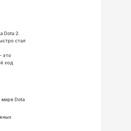
 Dota 2.
быстро стал
— это
её ход
 мире Dota
ижных