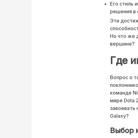
Его стиль 
решения в 
Эти достиж
способност
Но что же 
вершине?
Где и
Вопрос о т
поклоннико
команде Ni
мире Dota 
завоевать 
Galaxy?
Выбор 