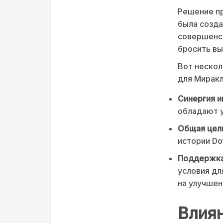
Решение пр
была созда
совершенст
бросить вы
Вот нескол
для Миракл
Синергия и
обладают у
Общая цел
истории Dot
Поддержка
условия дл
на улучшен
Влиян