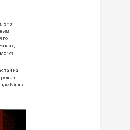
, это
тным
 что
зиаст,
 могут
остей из
гроков
анде Nigma