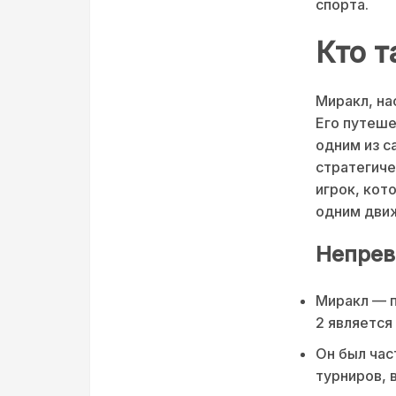
спорта.
Кто т
Миракл, на
Его путеше
одним из с
стратегиче
игрок, кот
одним движ
Непрев
Миракл — п
2 является
Он был ча
турниров, в