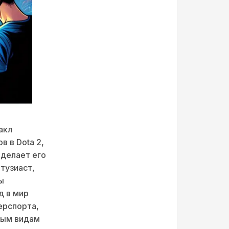
акл
в в Dota 2,
 делает его
тузиаст,
ы
д в мир
ерспорта,
ным видам