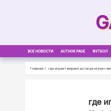
Skip
to
G
content
ВСЕ НОВОСТИ
AUTHOR PAGE
ФУТБОЛ
Главная
где играет миракл дота
где играет м
где и