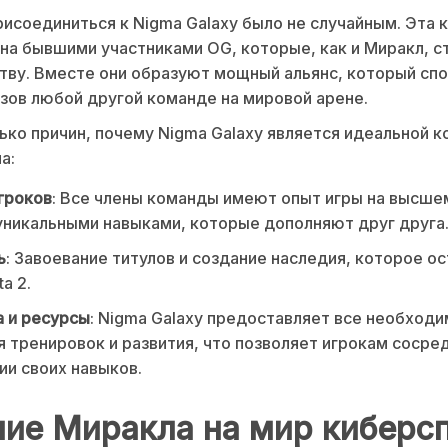
исоединиться к Nigma Galaxy было не случайным. Эта 
на бывшими участниками OG, которые, как и Миракл, с
ву. Вместе они образуют мощный альянс, который сп
зов любой другой команде на мировой арене.
ько причин, почему Nigma Galaxy является идеальной 
а:
гроков
: Все члены команды имеют опыт игры на высше
никальными навыками, которые дополняют друг друга
ь
: Завоевание титулов и создание наследия, которое ос
a 2.
 и ресурсы
: Nigma Galaxy предоставляет все необход
я тренировок и развития, что позволяет игрокам сосре
ии своих навыков.
ие Миракла на мир киберс