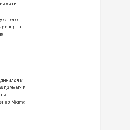
инимать
руют его
ерспорта.
на
динился к
уждаемых в
тся
енно Nigma