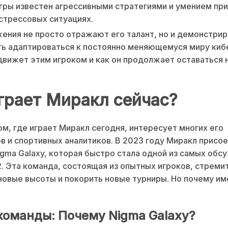
игры известен агрессивными стратегиями и умением пр
стрессовых ситуациях.
ения не просто отражают его талант, но и демонстри
ь адаптироваться к постоянно меняющемуся миру киб
движет этим игроком и как он продолжает оставаться 
грает Миракл сейчас?
ом, где играет Миракл сегодня, интересует многих его
в и спортивных аналитиков. В 2023 году Миракл присое
gma Galaxy, которая быстро стала одной из самых обс
2. Эта команда, состоящая из опытных игроков, стреми
новые высоты и покорить новые турниры. Но почему им
команды: Почему Nigma Galaxy?