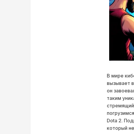
В мире киб
вызывает в
он завоева
таким уник
стремящийс
погрузимся
Dota 2. По
который не