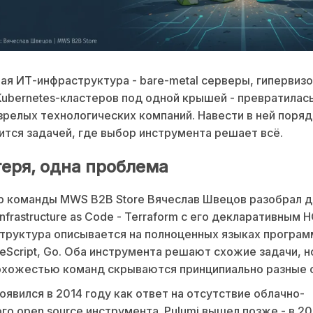
ая ИТ-инфраструктура - bare-metal серверы, гипервиз
Kubernetes-кластеров под одной крышей - превратилас
зрелых технологических компаний. Навести в ней поряд
ится задачей, где выбор инструмента решает всё.
геря, одна проблема
 команды MWS B2B Store Вячеслав Швецов разобрал д
nfrastructure as Code - Terraform с его декларативным H
труктура описывается на полноценных языках програм
peScript, Go. Оба инструмента решают схожие задачи, н
охожестью команд скрываются принципиально разные 
появился в 2014 году как ответ на отсутствие облачно-
го open source инструмента. Pulumi вышел позже - в 20