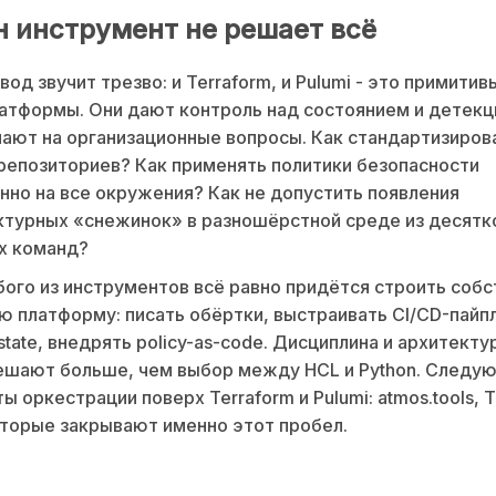
н инструмент не решает всё
од звучит трезво: и Terraform, и Pulumi - это примитивы
атформы. Они дают контроль над состоянием и детек
чают на организационные вопросы. Как стандартизиров
репозиториев? Как применять политики безопасности
но на все окружения? Как не допустить появления
турных «снежинок» в разношёрстной среде из десятк
х команд?
ого из инструментов всё равно придётся строить соб
 платформу: писать обёртки, выстраивать CI/CD-пайп
state, внедрять policy-as-code. Дисциплина и архитект
шают больше, чем выбор между HCL и Python. Следую
 оркестрации поверх Terraform и Pulumi: atmos.tools, T
оторые закрывают именно этот пробел.