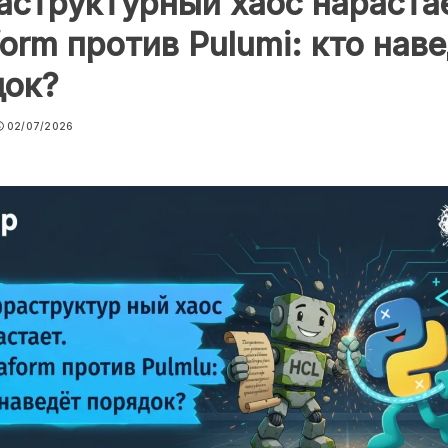
структурный хаос нараста
form против Pulumi: кто нав
док?
02/07/2026