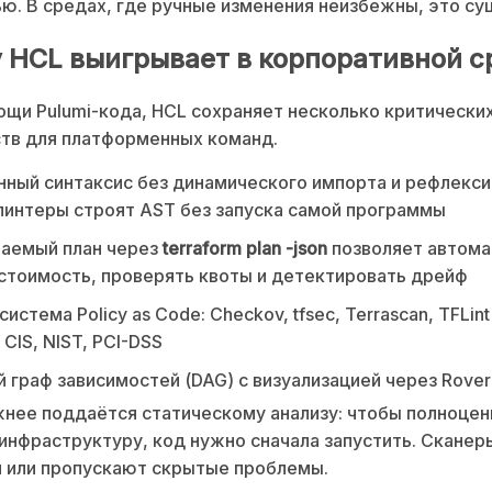
ю. В средах, где ручные изменения неизбежны, это су
 HCL выигрывает в корпоративной с
ощи Pulumi-кода, HCL сохраняет несколько критически
тв для платформенных команд.
ный синтаксис без динамического импорта и рефлекси
линтеры строят AST без запуска самой программы
аемый план через
terraform plan -json
позволяет автома
стоимость, проверять квоты и детектировать дрейф
истема Policy as Code: Checkov, tfsec, Terrascan, TFLin
CIS, NIST, PCI-DSS
 граф зависимостей (DAG) с визуализацией через Rover 
жнее поддаётся статическому анализу: чтобы полноцен
инфраструктуру, код нужно сначала запустить. Сканер
 или пропускают скрытые проблемы.