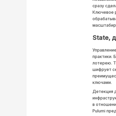
сразу сдел
Ключевое р
обрабатыва
масштабиру
State, 
Управление
практики. 
лотерею. T
шифрует се
преимущест
ключами.
Детекция 
инфраструк
в отношени
Pulumi пр