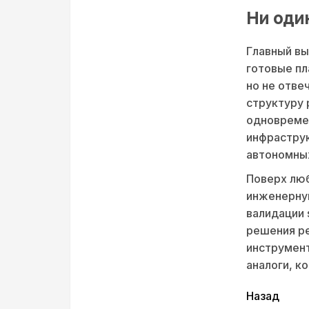
Ни оди
Главный выв
готовые пл
но не отве
структуру 
одновремен
инфраструк
автономны
Поверх люб
инженерную
валидации 
решения ре
инструменты
аналоги, к
читать
Назад