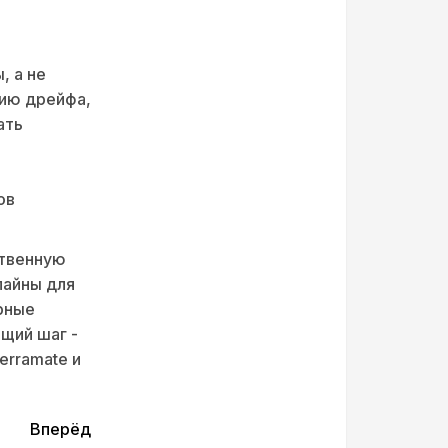
, а не
цию дрейфа,
ать
ов
ственную
лайны для
урные
щий шаг -
erramate и
Вперёд