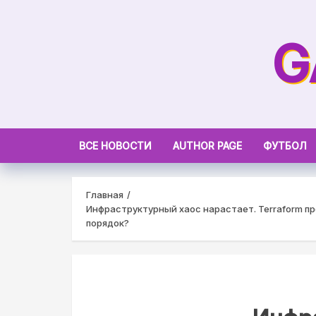
Skip
to
G
content
ВСЕ НОВОСТИ
AUTHOR PAGE
ФУТБОЛ
Главная
Инфраструктурный хаос нарастает. Terraform про
порядок?