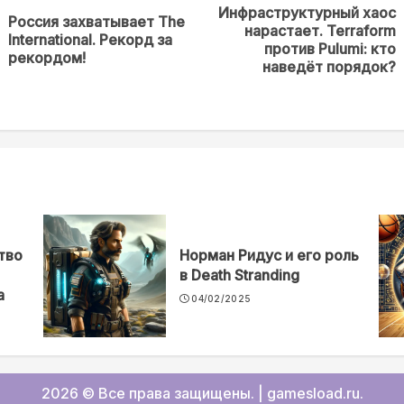
Инфраструктурный хаос
Россия захватывает The
нарастает. Terraform
Предыдущая
Next
International. Рекорд за
против Pulumi: кто
новость
post:
рекордом!
наведёт порядок?
тво
Норман Ридус и его роль
в Death Stranding
а
04/02/2025
2026 © Все права защищены.
|
gamesload.ru
.