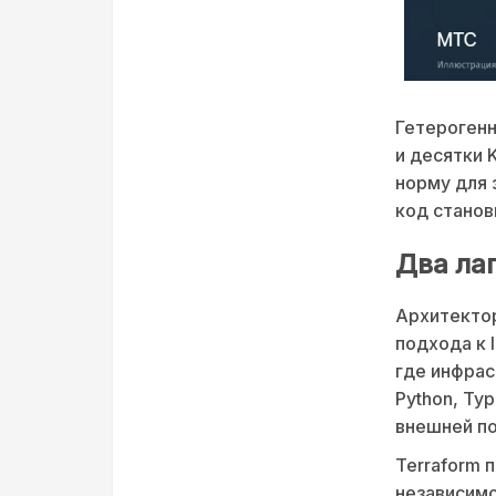
Гетерогенн
и десятки 
норму для 
код станов
Два ла
Архитектор
подхода к I
где инфрас
Python, Ty
внешней п
Terraform 
независимо