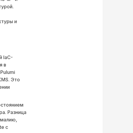
турой.
ктуры и
й IaC-
я в
Pulumi
KMS. Это
ении
остоянием
ра. Разница
омалию,
te с