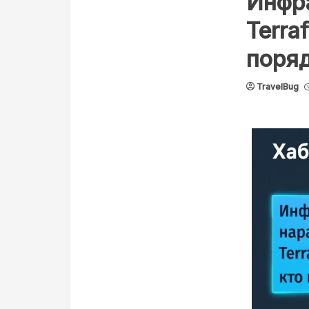
Инфра
Terra
поря
TravelBug