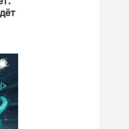
ет.
едёт