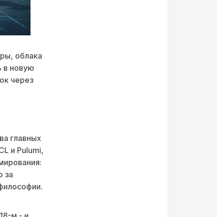
оры, облака
ь в новую
ок через
ва главных
CL и Pulumi,
мирования:
о за
философии.
18-м - и