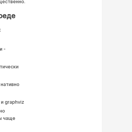
щественно.
реде
х
и -
тически
t нативно
и graphviz
но
ы чаще