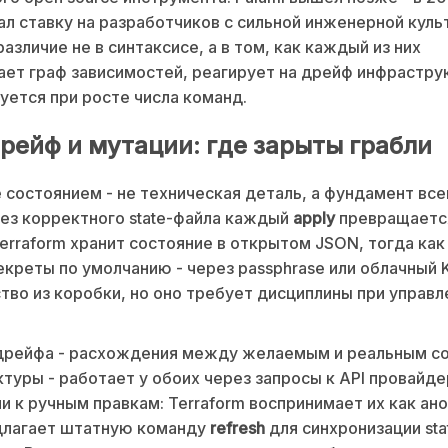
ал ставку на разработчиков с сильной инженерной куль
азличие не в синтаксисе, а в том, как каждый из них
ет граф зависимостей, реагирует на дрейф инфрастру
ется при росте числа команд.
дрейф и мутации: где зарыты грабли
 состоянием - не техническая деталь, а фундамент все
Без корректного state-файла каждый
apply
превращаетс
erraform хранит состояние в открытом JSON, тогда как 
креты по умолчанию - через passphrase или облачный 
во из коробки, но оно требует дисциплины при управл
дрейфа - расхождения между желаемым и реальным с
туры - работает у обоих через запросы к API провайде
и к ручным правкам: Terraform воспринимает их как ан
едлагает штатную команду
refresh
для синхронизации sta