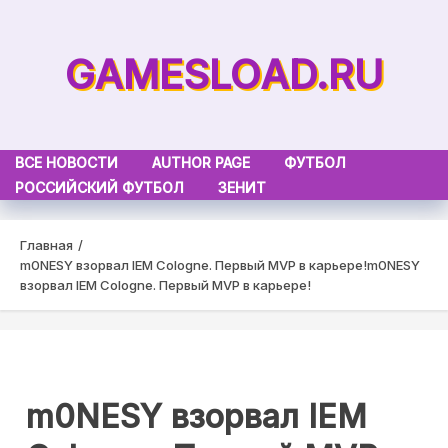
Skip
to
GAMESLOAD.RU
content
ВСЕ НОВОСТИ
AUTHOR PAGE
ФУТБОЛ
РОССИЙСКИЙ ФУТБОЛ
ЗЕНИТ
Главная
m0NESY взорвал IEM Cologne. Первый MVP в карьере!
m0NESY
взорвал IEM Cologne. Первый MVP в карьере!
m0NESY взорвал IEM