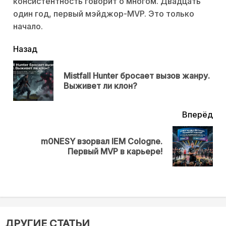
консистентность говорит о многом. Двадцать
один год, первый мэйджор-MVP. Это только
начало.
читать
Назад
еще
Mistfall Hunter бросает вызов жанру.
Пр
Выживет ли клон?
нов
Вперёд
m0NESY взорвал IEM Cologne.
Next
Первый MVP в карьере!
post:
ДРУГИЕ СТАТЬИ