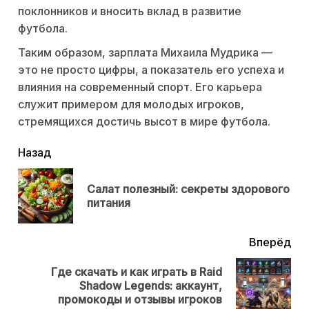
поклонников и вносить вклад в развитие
футбола.
Таким образом, зарплата Михаила Мудрика —
это не просто цифры, а показатель его успеха и
влияния на современный спорт. Его карьера
служит примером для молодых игроков,
стремящихся достичь высот в мире футбола.
читать
Назад
еще
Салат полезный: секреты здорового
Пр
питания
нов
Вперёд
Где скачать и как играть в Raid
Next
Shadow Legends: аккаунт,
post:
промокоды и отзывы игроков