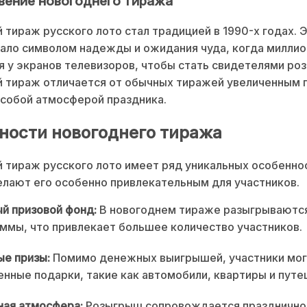
вение новогоднего тиража
 тираж русского лото стал традицией в 1990-х годах. 
ало символом надежды и ожидания чуда, когда милли
 у экранов телевизоров, чтобы стать свидетелями ро
й тираж отличается от обычных тиражей увеличенным 
собой атмосферой праздника.
ности новогоднего тиража
 тираж русского лото имеет ряд уникальных особенно
лают его особенно привлекательным для участников.
й призовой фонд:
В новогоднем тираже разыгрываютс
ммы, что привлекает большее количество участников.
ые призы:
Помимо денежных выигрышей, участники мог
енные подарки, такие как автомобили, квартиры и путе
ная атмосфера:
Розыгрыш сопровождается празднично