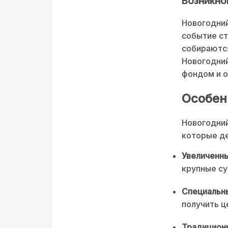
Возникно
Новогодний
событие ст
собираются
Новогодни
фондом и о
Особен
Новогодний
которые де
Увеличенны
крупные су
Специальн
получить ц
Традицион