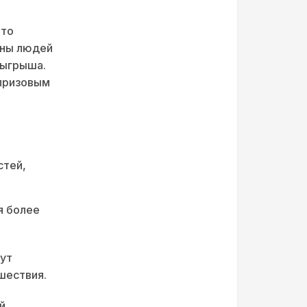
Это
оны людей
зыгрыша.
призовым
стей,
я более
ут
шествия.
й