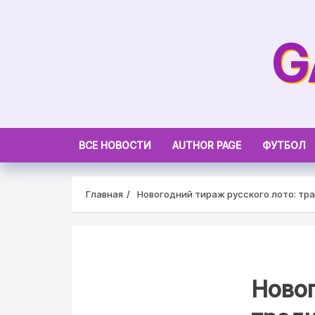
Skip
to
G
content
ВСЕ НОВОСТИ
AUTHOR PAGE
ФУТБОЛ
Главная
Новогодний тираж русского лото: тр
Новог