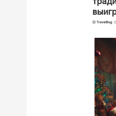
тради
выиг
TravelBug