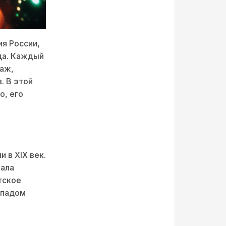
ия России,
да. Каждый
раж,
. В этой
о, его
 в XIX век.
вала
тское
спадом