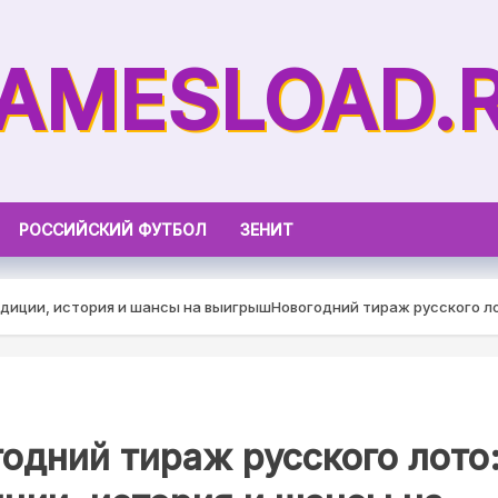
AMESLOAD.
РОССИЙСКИЙ ФУТБОЛ
ЗЕНИТ
адиции, история и шансы на выигрыш
Новогодний тираж русского л
одний тираж русского лото