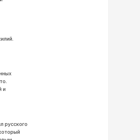
илий.
анных
то.
й и
л русского
 который
ервым