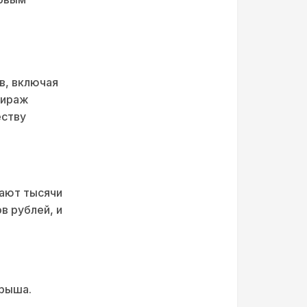
в, включая
тираж
еству
вают тысячи
в рублей, и
грыша.