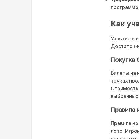
программой
Как уч
Участие в 
Достаточно
Покупка 
Билеты на 
точках про
Стоимость 
выбранных
Правила 
Правила но
лото. Игро
проводится