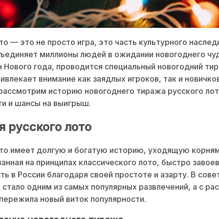
то — это не просто игра, это часть культурного наслед
ъединяет миллионы людей в ожидании новогоднего чу
ун Нового года, проводится специальный новогодний ти
ивлекает внимание как заядлых игроков, так и новичков
рассмотрим историю новогоднего тиража русского лот
и и шансы на выигрыш.
я русского лото
то имеет долгую и богатую историю, уходящую корнями
ванная на принципах классического лото, быстро завое
ть в России благодаря своей простоте и азарту. В сове
 стало одним из самых популярных развлечений, а с ра
пережила новый виток популярности.