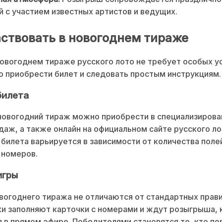
 с участием известных артистов и ведущих.
аствовать в новогоднем тираже
новогоднем тираже русского лото не требует особых ус
 приобрести билет и следовать простым инструкциям.
билета
новогодний тираж можно приобрести в специализиров
даж, а также онлайн на официальном сайте русского ло
билета варьируется в зависимости от количества поле
 номеров.
игры
вогоднего тиража не отличаются от стандартных прави
ки заполняют карточки с номерами и ждут розыгрыша,
 в прямом эфире. Победителями становятся те, кто п