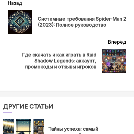
читать
Назад
еще
Системные требования Spider-Man 2
Пр
(2023): Полное руководство
нов
Вперёд
Где скачать и как играть в Raid
Next
Shadow Legends: аккаунт,
post:
промокоды и отзывы игроков
ДРУГИЕ СТАТЬИ
Тайны успеха: самый