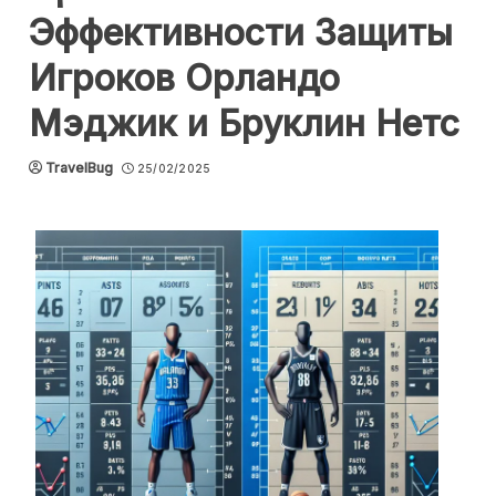
Эффективности Защиты
Игроков Орландо
Мэджик и Бруклин Нетс
TravelBug
25/02/2025