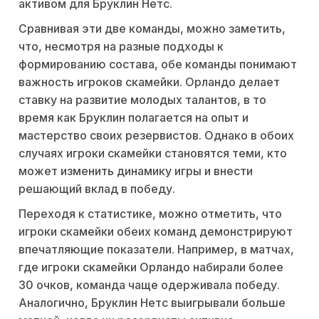
активом для Бруклин Нетс.
Сравнивая эти две команды, можно заметить,
что, несмотря на разные подходы к
формированию состава, обе команды понимают
важность игроков скамейки. Орландо делает
ставку на развитие молодых талантов, в то
время как Бруклин полагается на опыт и
мастерство своих резервистов. Однако в обоих
случаях игроки скамейки становятся теми, кто
может изменить динамику игры и внести
решающий вклад в победу.
Переходя к статистике, можно отметить, что
игроки скамейки обеих команд демонстрируют
впечатляющие показатели. Например, в матчах,
где игроки скамейки Орландо набирали более
30 очков, команда чаще одерживала победу.
Аналогично, Бруклин Нетс выигрывали больше