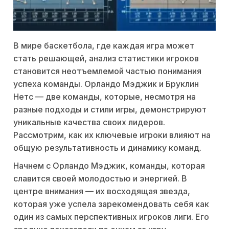
В мире баскетбола, где каждая игра может
стать решающей, анализ статистики игроков
становится неотъемлемой частью понимания
успеха команды. Орландо Мэджик и Бруклин
Нетс — две команды, которые, несмотря на
разные подходы и стили игры, демонстрируют
уникальные качества своих лидеров.
Рассмотрим, как их ключевые игроки влияют на
общую результативность и динамику команд.
Начнем с Орландо Мэджик, команды, которая
славится своей молодостью и энергией. В
центре внимания — их восходящая звезда,
которая уже успела зарекомендовать себя как
один из самых перспективных игроков лиги. Его