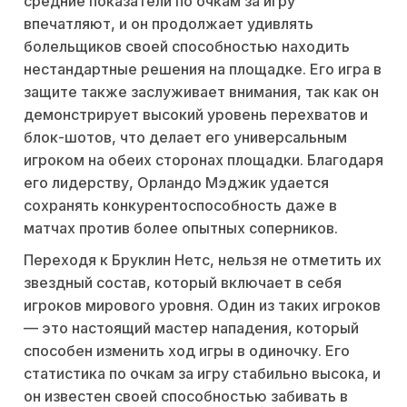
средние показатели по очкам за игру
впечатляют, и он продолжает удивлять
болельщиков своей способностью находить
нестандартные решения на площадке. Его игра в
защите также заслуживает внимания, так как он
демонстрирует высокий уровень перехватов и
блок-шотов, что делает его универсальным
игроком на обеих сторонах площадки. Благодаря
его лидерству, Орландо Мэджик удается
сохранять конкурентоспособность даже в
матчах против более опытных соперников.
Переходя к Бруклин Нетс, нельзя не отметить их
звездный состав, который включает в себя
игроков мирового уровня. Один из таких игроков
— это настоящий мастер нападения, который
способен изменить ход игры в одиночку. Его
статистика по очкам за игру стабильно высока, и
он известен своей способностью забивать в