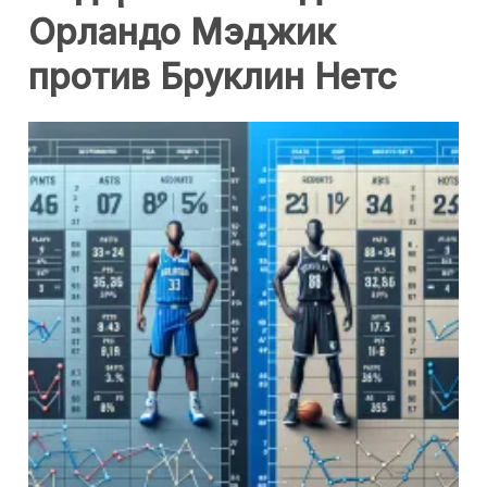
Орландо Мэджик
против Бруклин Нетс