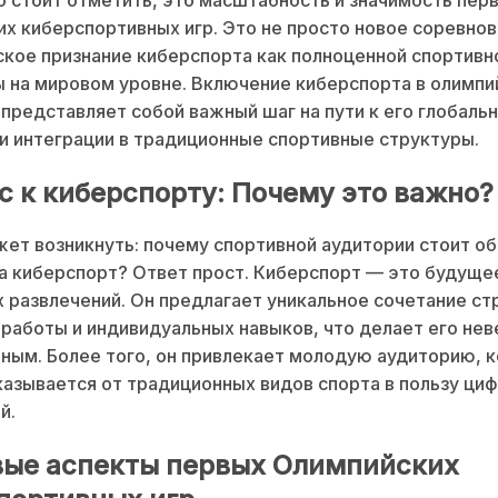
х киберспортивных игр. Это не просто новое соревнов
кое признание киберспорта как полноценной спортивн
 на мировом уровне. Включение киберспорта в олимп
представляет собой важный шаг на пути к его глобаль
и интеграции в традиционные спортивные структуры.
с к киберспорту: Почему это важно?
ет возникнуть: почему спортивной аудитории стоит о
а киберспорт? Ответ прост. Киберспорт — это будуще
 развлечений. Он предлагает уникальное сочетание ст
работы и индивидуальных навыков, что делает его не
ным. Более того, он привлекает молодую аудиторию, к
азывается от традиционных видов спорта в пользу ци
й.
ые аспекты первых Олимпийских