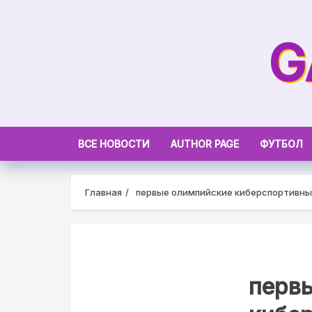
Skip
to
G
content
ВСЕ НОВОСТИ
AUTHOR PAGE
ФУТБОЛ
Главная
первые олимпийские киберспортивны
перв