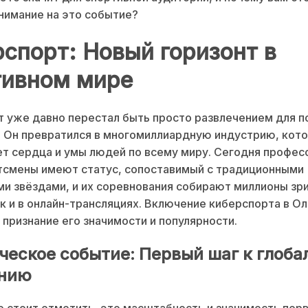
нимание на это событие?
спорт: Новый горизонт в
тивном мире
 уже давно перестал быть просто развлечением для 
. Он превратился в многомиллиардную индустрию, кот
т сердца и умы людей по всему миру. Сегодня профе
тсмены имеют статус, сопоставимый с традиционными
и звёздами, и их соревнования собирают миллионы зр
к и в онлайн-трансляциях. Включение киберспорта в О
 признание его значимости и популярности.
ческое событие: Первый шаг к глоб
анию
о стоит отметить, это масштабность и значимость пер