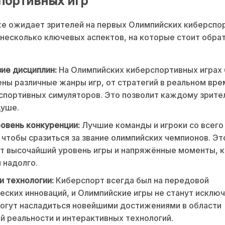
портивных игр
же ожидает зрителей на первых Олимпийских киберспо
 несколько ключевых аспектов, на которые стоит обра
ие дисциплин:
На Олимпийских киберспортивных играх 
ны различные жанры игр, от стратегий в реальном вре
спортивных симуляторов. Это позволит каждому зрите
душе.
овень конкуренции:
Лучшие команды и игроки со всего
 чтобы сразиться за звание олимпийских чемпионов. Эт
т высочайший уровень игры и напряжённые моменты, 
 надолго.
и технологии:
Киберспорт всегда был на передовой
еских инноваций, и Олимпийские игры не станут исклю
огут насладиться новейшими достижениями в области
й реальности и интерактивных технологий.