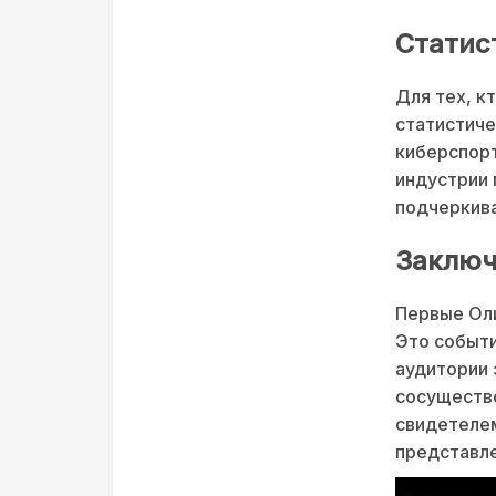
Статис
Для тех, к
статистиче
киберспорт
индустрии 
подчеркив
Заключ
Первые Оли
Это событи
аудитории 
сосущество
свидетелем
представле