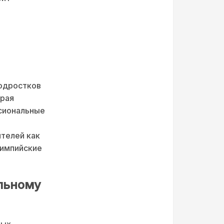
подростков
орая
ссиональные
ителей как
лимпийские
альному
вых