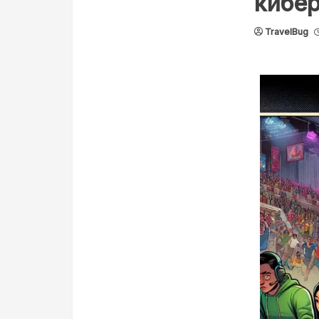
кибе
TravelBug