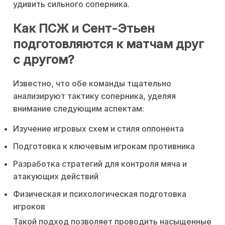
удивить сильного соперника.
Как ПСЖ и Сент-Этьен
подготовляются к матчам друг
с другом?
Известно, что обе команды тщательно
анализируют тактику соперника, уделяя
внимание следующим аспектам:
Изучение игровых схем и стиля оппонента
Подготовка к ключевым игрокам противника
Разработка стратегий для контроля мяча и
атакующих действий
Физическая и психологическая подготовка
игроков
Такой подход позволяет проводить насыщенные