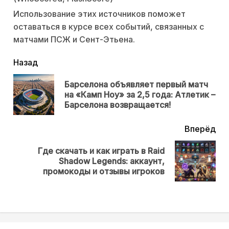
Использование этих источников поможет
оставаться в курсе всех событий, связанных с
матчами ПСЖ и Сент-Этьена.
читать
Назад
еще
Барселона объявляет первый матч
Пр
на «Камп Ноу» за 2,5 года: Атлетик –
нов
Барселона возвращается!
Вперёд
Где скачать и как играть в Raid
Next
Shadow Legends: аккаунт,
post:
промокоды и отзывы игроков