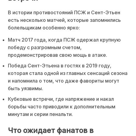
В истории противостояний ПСЖ и Сент-Этьен
есть несколько матчей, которые запомнились
болельщикам особенно ярко:
Матч 2017 года, когда ПСЖ одержал крупную
победу с разгромным счетом,
продемонстрировав свою мощь в атаке.
Победа Сент-Этьена в гостях в 2019 году,
которая стала одной из главных сенсаций сезона
и напомнила о том, что даже фавориты могут
быть уязвимы.
Кубковые встречи, где напряжение и накал
борьбы часто приводили к дополнительным
минутам и серии пенальти.
Что ожидает фанатов в