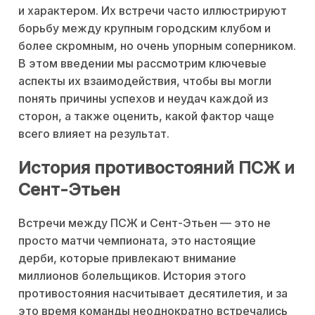
и характером. Их встречи часто иллюстрируют
борьбу между крупным городским клубом и
более скромным, но очень упорным соперником.
В этом введении мы рассмотрим ключевые
аспекты их взаимодействия, чтобы вы могли
понять причины успехов и неудач каждой из
сторон, а также оценить, какой фактор чаще
всего влияет на результат.
История противостояний ПСЖ и
Сент-Этьен
Встречи между ПСЖ и Сент-Этьен — это не
просто матчи чемпионата, это настоящие
дерби, которые привлекают внимание
миллионов болельщиков. История этого
противостояния насчитывает десятилетия, и за
это время команды неоднократно встречались