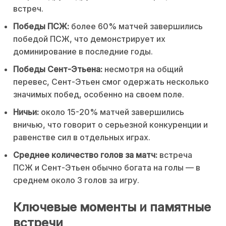
встреч.
Победы ПСЖ:
более 60% матчей завершились
победой ПСЖ, что демонстрирует их
доминирование в последние годы.
Победы Сент-Этьена:
несмотря на общий
перевес, Сент-Этьен смог одержать несколько
значимых побед, особенно на своем поле.
Ничьи:
около 15-20% матчей завершились
вничью, что говорит о серьезной конкуренции и
равенстве сил в отдельных играх.
Среднее количество голов за матч:
встреча
ПСЖ и Сент-Этьен обычно богата на голы — в
среднем около 3 голов за игру.
Ключевые моменты и памятные
встречи