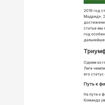
2016 год с
Мадрид». 
достижения
статье мы 
год особен
дальнейшее
Триумф
Одним из г
Лиге чемпи
его статус
Путь к ф
На пути к 
Команда ув