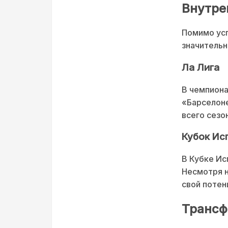
Внутре
Помимо ус
значительн
Ла Лига
В чемпиона
«Барселоне
всего сезо
Кубок Ис
В Кубке Ис
Несмотря н
свой потен
Трансф