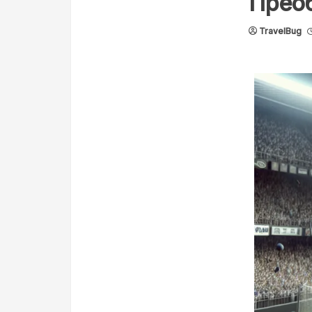
Прео
TravelBug