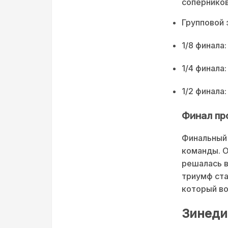
соперников
Групповой э
1/8 финала
1/4 финала
1/2 финала
Финал пр
Финальный
команды. О
решалась в
триумф ста
который во
Зинеди