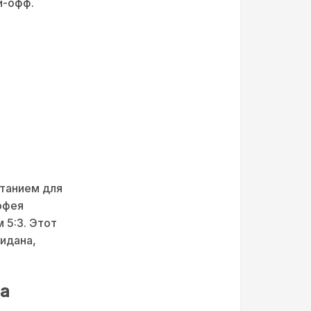
й-офф.
танием для
офея
 5:3. Этот
идана,
ба