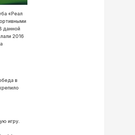
уба «Реал
портивными
В данной
лали 2016
на
обеда в
укрепило
ую игру.