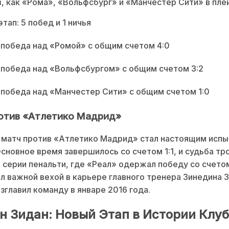
, как «Рома», «Вольфсбург» и «Манчестер Сити» в пле
тап: 5 побед и 1 ничья
: победа над «Ромой» с общим счетом 4:0
: победа над «Вольфсбургом» с общим счетом 3:2
: победа над «Манчестер Сити» с общим счетом 1:0
отив «Атлетико Мадрид»
 матч против «Атлетико Мадрид» стал настоящим испы
сновное время завершилось со счетом 1:1, и судьба тр
 серии пенальти, где «Реал» одержал победу со счетом
л важной вехой в карьере главного тренера Зинедина З
зглавил команду в январе 2016 года.
н Зидан: Новый Этап в Истории Клу