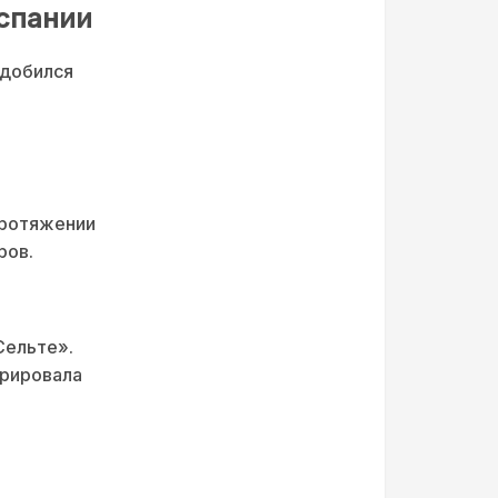
Испании
 добился
протяжении
ров.
Сельте».
трировала