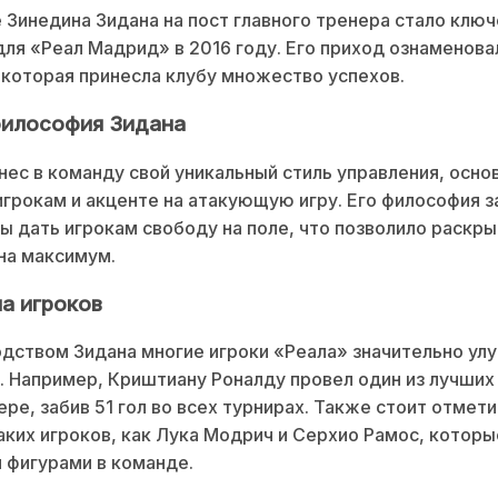
 Зинедина Зидана на пост главного тренера стало клю
ля «Реал Мадрид» в 2016 году. Его приход ознаменова
 которая принесла клубу множество успехов.
философия Зидана
нес в команду свой уникальный стиль управления, осно
игрокам и акценте на атакующую игру. Его философия 
бы дать игрокам свободу на поле, что позволило раскры
на максимум.
на игроков
дством Зидана многие игроки «Реала» значительно ул
. Например, Криштиану Роналду провел один из лучших
ере, забив 51 гол во всех турнирах. Также стоит отмет
аких игроков, как Лука Модрич и Серхио Рамос, которы
 фигурами в команде.