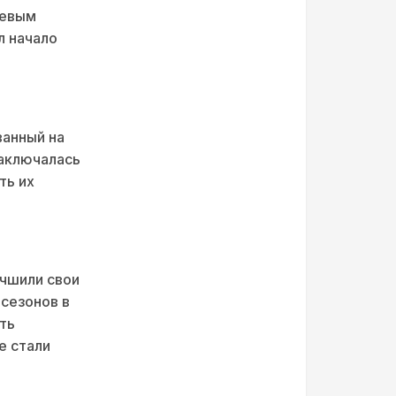
чевым
л начало
ванный на
заключалась
ть их
учшили свои
 сезонов в
ить
е стали