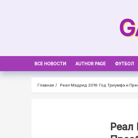
Skip
to
G
content
ВСЕ НОВОСТИ
AUTHOR PAGE
ФУТБОЛ
Главная
Реал Мадрид 2016: Год Триумфа и Пр
Реал 