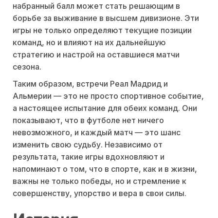
набранный балл может стать решающим в
борьбе за выживание в высшем дивизионе. Эти
игры не только определяют текущие позиции
команд, но и влияют на их дальнейшую
стратегию и настрой на оставшиеся матчи
сезона.
Таким образом, встречи Реал Мадрид и
Альмерии — это не просто спортивное событие,
а настоящее испытание для обеих команд. Они
показывают, что в футболе нет ничего
невозможного, и каждый матч — это шанс
изменить свою судьбу. Независимо от
результата, такие игры вдохновляют и
напоминают о том, что в спорте, как и в жизни,
важны не только победы, но и стремление к
совершенству, упорство и вера в свои силы.