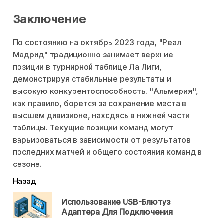
Заключение
По состоянию на октябрь 2023 года, "Реал
Мадрид" традиционно занимает верхние
позиции в турнирной таблице Ла Лиги,
демонстрируя стабильные результаты и
высокую конкурентоспособность. "Альмерия",
как правило, борется за сохранение места в
высшем дивизионе, находясь в нижней части
таблицы. Текущие позиции команд могут
варьироваться в зависимости от результатов
последних матчей и общего состояния команд в
сезоне.
читать
Назад
еще
Использование USB-Блютуз
Пр
Адаптера Для Подключения