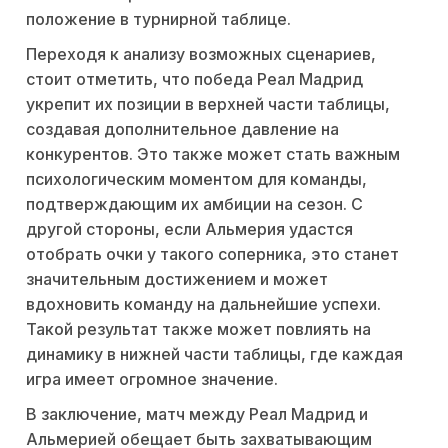
положение в турнирной таблице.
Переходя к анализу возможных сценариев,
стоит отметить, что победа Реал Мадрид
укрепит их позиции в верхней части таблицы,
создавая дополнительное давление на
конкурентов. Это также может стать важным
психологическим моментом для команды,
подтверждающим их амбиции на сезон. С
другой стороны, если Альмерия удастся
отобрать очки у такого соперника, это станет
значительным достижением и может
вдохновить команду на дальнейшие успехи.
Такой результат также может повлиять на
динамику в нижней части таблицы, где каждая
игра имеет огромное значение.
В заключение, матч между Реал Мадрид и
Альмерией обещает быть захватывающим