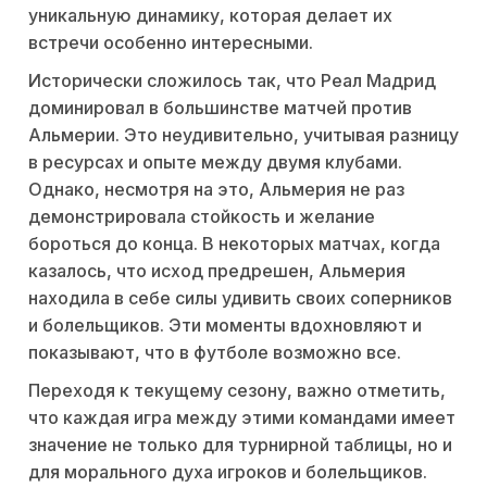
уникальную динамику, которая делает их
встречи особенно интересными.
Исторически сложилось так, что Реал Мадрид
доминировал в большинстве матчей против
Альмерии. Это неудивительно, учитывая разницу
в ресурсах и опыте между двумя клубами.
Однако, несмотря на это, Альмерия не раз
демонстрировала стойкость и желание
бороться до конца. В некоторых матчах, когда
казалось, что исход предрешен, Альмерия
находила в себе силы удивить своих соперников
и болельщиков. Эти моменты вдохновляют и
показывают, что в футболе возможно все.
Переходя к текущему сезону, важно отметить,
что каждая игра между этими командами имеет
значение не только для турнирной таблицы, но и
для морального духа игроков и болельщиков.