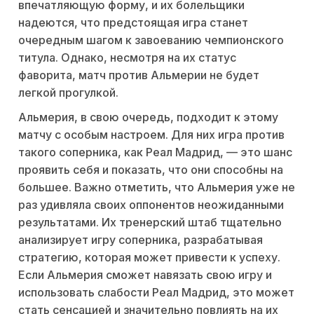
впечатляющую форму, и их болельщики
надеются, что предстоящая игра станет
очередным шагом к завоеванию чемпионского
титула. Однако, несмотря на их статус
фаворита, матч против Альмерии не будет
легкой прогулкой.
Альмерия, в свою очередь, подходит к этому
матчу с особым настроем. Для них игра против
такого соперника, как Реал Мадрид, — это шанс
проявить себя и показать, что они способны на
большее. Важно отметить, что Альмерия уже не
раз удивляла своих оппонентов неожиданными
результатами. Их тренерский штаб тщательно
анализирует игру соперника, разрабатывая
стратегию, которая может привести к успеху.
Если Альмерия сможет навязать свою игру и
использовать слабости Реал Мадрид, это может
стать сенсацией и значительно повлиять на их