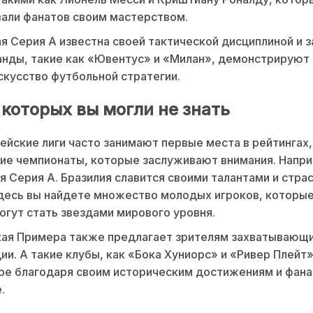
али фанатов своим мастерством.
я Серия А известна своей тактической дисциплиной и 
анды, такие как «Ювентус» и «Милан», демонстрируют
скусство футбольной стратегии.
 которых вы могли не знать
ейские лиги часто занимают первые места в рейтингах,
гие чемпионаты, которые заслуживают внимания. Напр
я Серия А. Бразилия славится своими талантами и стра
десь вы найдете множество молодых игроков, которые
гут стать звездами мирового уровня.
ая Примера также предлагает зрителям захватывающи
ии. А такие клубы, как «Бока Хуниорс» и «Ривер Плейт»
ре благодаря своим историческим достижениям и фан
.