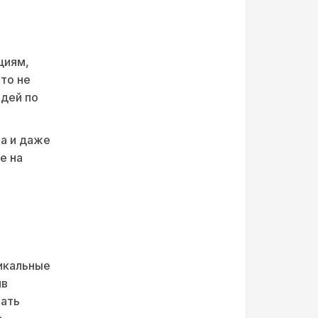
циям,
то не
юдей по
на и даже
е на
никальные
ив
лать