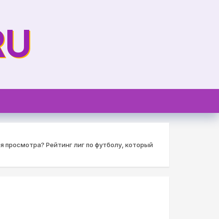
RU
я просмотра? Рейтинг лиг по футболу, который