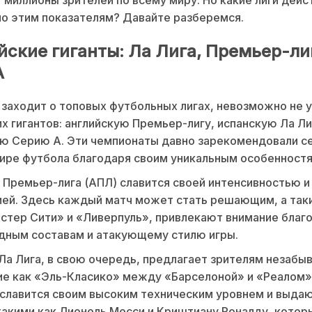
о этим показателям? Давайте разберемся.
йские гиганты: Ла Лига, Премьер-ли
А
 заходит о топовых футбольных лигах, невозможно не 
х гигантов: английскую Премьер-лигу, испанскую Ла Ли
ю Серию А. Эти чемпионаты давно зарекомендовали се
ире футбола благодаря своим уникальным особенностя
 Премьер-лига (АПЛ) славится своей интенсивностью и
ей. Здесь каждый матч может стать решающим, а так
стер Сити» и «Ливерпуль», привлекают внимание благ
дным составам и атакующему стилю игры.
Ла Лига, в свою очередь, предлагает зрителям незаб
ие как «Эль-Класико» между «Барселоной» и «Реалом»
 славится своим высоким техническим уровнем и выд
такими как Лионель Месси и Криштиану Роналду, котор