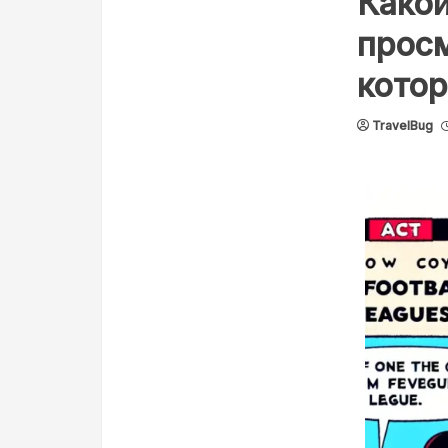
Какой
просм
котор
TravelBug