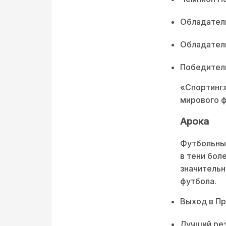
Обладатель
Обладатель
Победитель
«Спортинг»
мирового ф
Арока
Футбольный
в тени бол
значительн
футбола.
Выход в Пр
Лучший рез