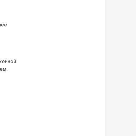
лее
женной
ем,