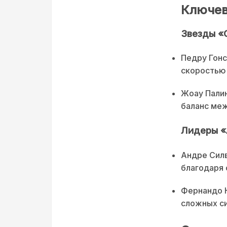
Ключев
Звезды «
Педру Гонс
скоростью 
Жоау Палин
баланс меж
Лидеры «
Андре Сил
благодаря 
Фернандо К
сложных си