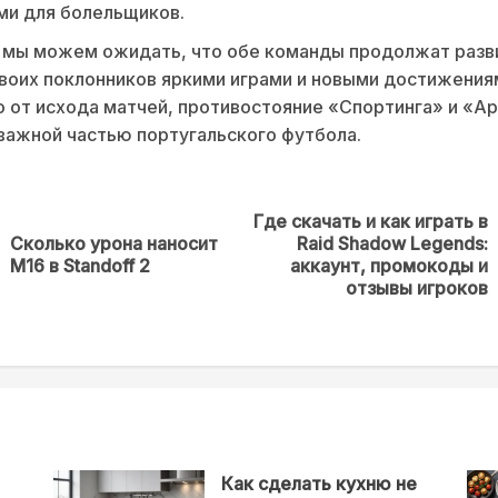
ми для болельщиков.
 мы можем ожидать, что обе команды продолжат разви
воих поклонников яркими играми и новыми достижения
 от исхода матчей, противостояние «Спортинга» и «А
важной частью португальского футбола.
Где скачать и как играть в
Сколько урона наносит
Raid Shadow Legends:
Предыдущая
Next
M16 в Standoff 2
аккаунт, промокоды и
новость
post:
отзывы игроков
Как сделать кухню не