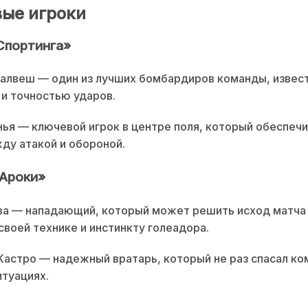
ые игроки
Спортинга»
алвеш — один из лучших бомбардиров команды, извес
и точностью ударов.
ья — ключевой игрок в центре поля, который обеспеч
ду атакой и обороной.
Ароки»
ва — нападающий, который может решить исход матча 
своей технике и инстинкту голеадора.
астро — надежный вратарь, который не раз спасал ко
туациях.