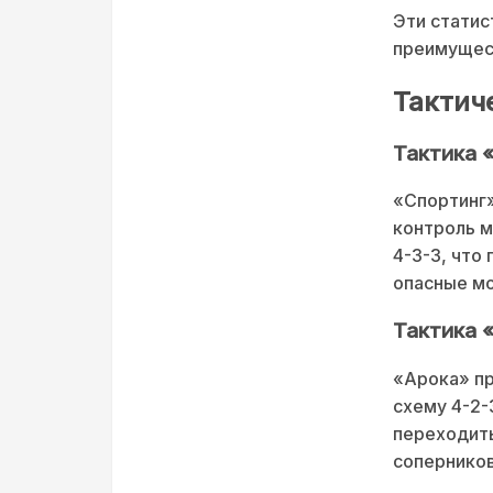
Эти статис
преимущест
Тактич
Тактика 
«Спортинг»
контроль м
4-3-3, что
опасные мо
Тактика 
«Арока» пр
схему 4-2-
переходить
соперников