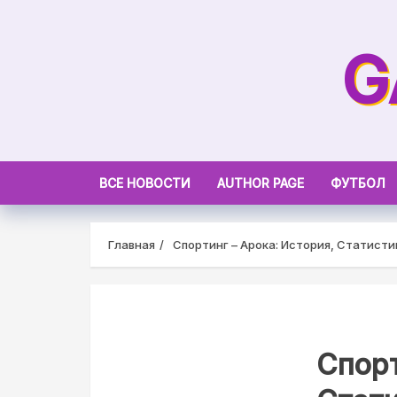
Skip
to
G
content
ВСЕ НОВОСТИ
AUTHOR PAGE
ФУТБОЛ
Главная
Спортинг – Арока: История, Статист
Спорт