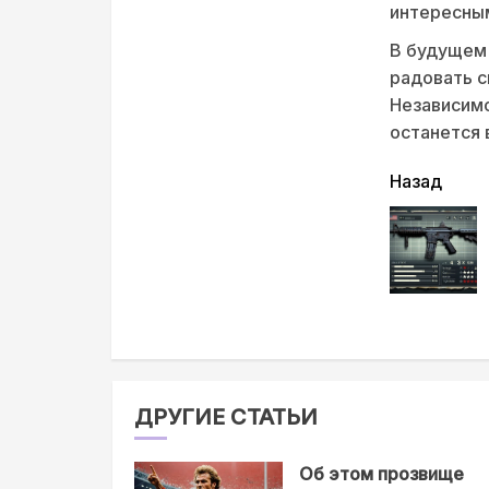
интересны
В будущем
радовать с
Независимо
останется 
читать
Назад
еще
ДРУГИЕ СТАТЬИ
Об этом прозвище