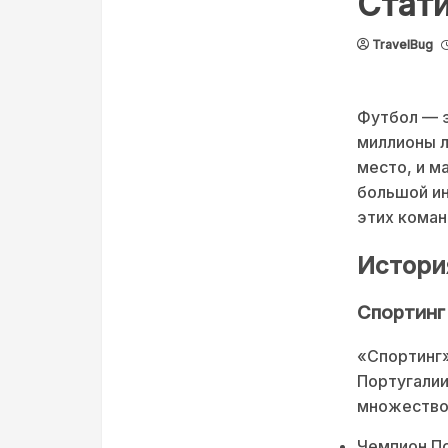
Стат
TravelBug
Футбол — э
миллионы л
место, и м
большой ин
этих коман
Истори
Спортинг
«Спортинг»
Португалии
множество 
Чемпион По