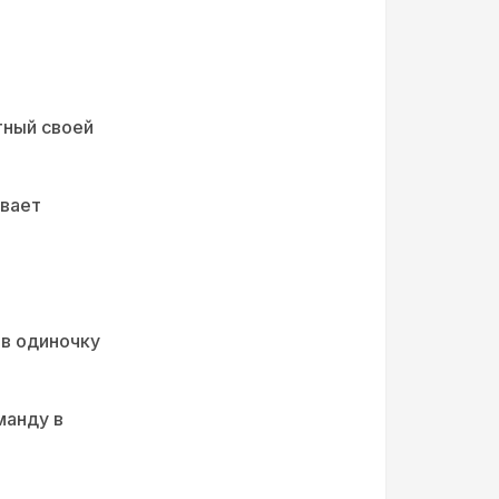
тный своей
ивает
в одиночку
манду в