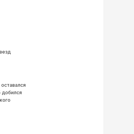
звезд
 оставался
б добился
кого