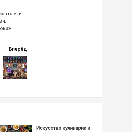
ваться и
ми.
роки»
Вперёд
Искусство кулинарии и