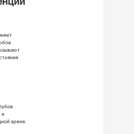
енции
иняет
собое
вызывают
стояния
лубов
 и
ной арене.