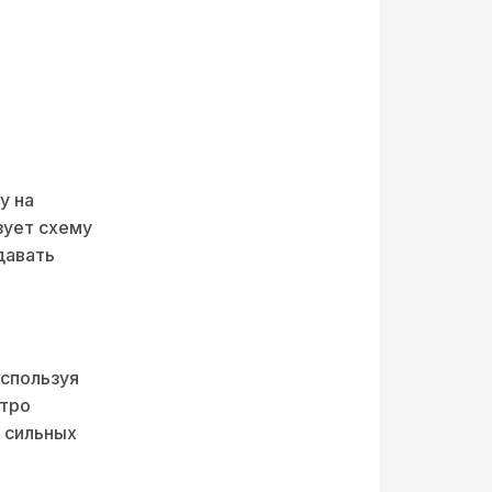
у на
зует схему
давать
используя
стро
 сильных