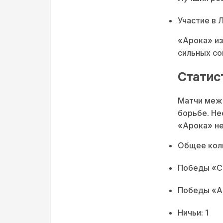
Участие в 
«Арока» из
сильных со
Статис
Матчи меж
борьбе. Не
«Арока» не
Общее коли
Победы «Сп
Победы «А
Ничьи: 1