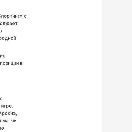
Спортинг» с
должает
о
ародной
тие
позиции в
о
 игре.
Ароки»,
и матчи
но