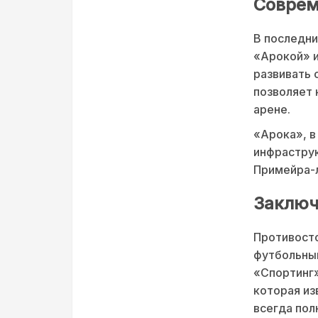
Соврем
В последни
«Арокой» и
развивать 
позволяет
арене.
«Арока», в
инфраструк
Примейра-л
Заключ
Противост
футбольный
«Спортинг»
которая из
всегда пол