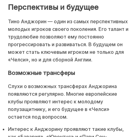
Перспективы и будущее
Тино Анджорин — один из самых перспективных
молодых игроков своего поколения. Его талант и
трудолюбие позволяют ему постоянно
прогрессировать и развиваться. В будущем он
может стать ключевым игроком не только для
«Челси», но и для сборной Англии.
Возможные трансферы
Слухи о возможных трансферах Анджорина
появляются регулярно. Многие европейские
клубы проявляют интерес к молодому
полузащитнику, и его будущее в «Челси»
остается под вопросом.
Интерес к Анджорину проявляют такие клубы,
как «Бавария», «Ювентус» и «Пари Сен-