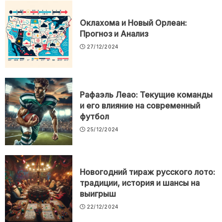
Оклахома и Новый Орлеан:
Прогноз и Анализ
27/12/2024
Рафаэль Леао: Текущие команды
и его влияние на современный
футбол
25/12/2024
Новогодний тираж русского лото:
традиции, история и шансы на
выигрыш
22/12/2024