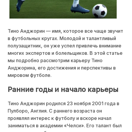
Тино Анджорин — имя, которое все чаще звучит
в футбольных кругах. Молодой и талантливый
полузащитник, он уже успел привлечь внимание
многих экспертов и болельщиков. В этой статье
мы подробно рассмотрим карьеру Тино
Анджорина, его достижения и перспективы в
мировом футболе.
Ранние годы и начало карьеры
Тино Анджорин родился 23 ноября 2001 года в
Пулборо, Англия. С раннего возраста он
проявлял интерес к футболу и вскоре начал
заниматься в академии «Челси». Его талант был