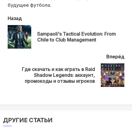
будущее футбола.
читать
Назад
еще
Sampaoli's Tactical Evolution: From
Пр
Chile to Club Management
нов
Вперёд
Где скачать и как играть в Raid
Next
Shadow Legends: аккаунт,
post:
промокоды и отзывы игроков
ДРУГИЕ СТАТЬИ