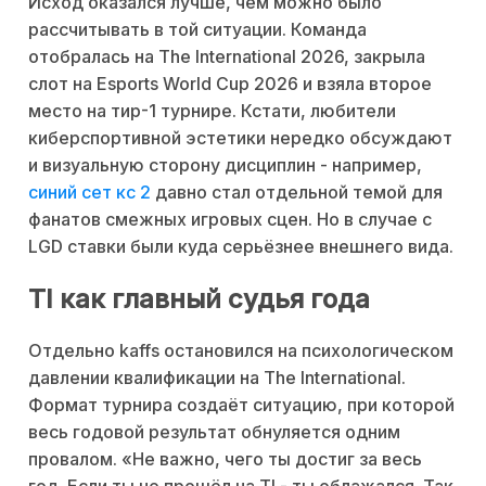
Исход оказался лучше, чем можно было
рассчитывать в той ситуации. Команда
отобралась на The International 2026, закрыла
слот на Esports World Cup 2026 и взяла второе
место на тир-1 турнире. Кстати, любители
киберспортивной эстетики нередко обсуждают
и визуальную сторону дисциплин - например,
синий сет кс 2
давно стал отдельной темой для
фанатов смежных игровых сцен. Но в случае с
LGD ставки были куда серьёзнее внешнего вида.
TI как главный судья года
Отдельно kaffs остановился на психологическом
давлении квалификации на The International.
Формат турнира создаёт ситуацию, при которой
весь годовой результат обнуляется одним
провалом. «Не важно, чего ты достиг за весь
год. Если ты не прошёл на TI - ты облажался. Так