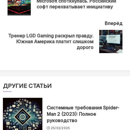
Microsoft споткнулась. Российский
Пр
софт перехватывает инициативу
нов
Вперёд
Тренер LGD Gaming раскрыл правду.
Next
Южная Америка платит слишком
post:
дорого
ДРУГИЕ СТАТЬИ
Системные требования Spider-
Man 2 (2023): Полное
руководство
25/02/2025