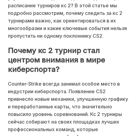
расписание турниров кс 2? В этой статье мы
подробно рассмотрим, почему следить за кс 2
турнирами важно, как ориентироваться в их
многообразии и какие ключевые события нельзя
пропустить ни одному поклоннику CS2.
Почему кс 2 турнир стал
центром внимания в мире
киберспорта?
Counter-Strike всегда занимал особое место в
индустрии киберспорта. Появление CS2
привнесло новые механики, улучшенную графику
и переработанные карты, что значительно
повысило уровень соревнований. Кс 2 турниры
сейчас собирают на своих площадках лучших
профессиональных команд, которые