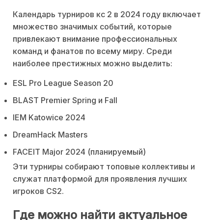
Календарь турниров кс 2 в 2024 году включает
множество значимых событий, которые
привлекают внимание профессиональных
команд и фанатов по всему миру. Среди
наиболее престижных можно выделить:
ESL Pro League Season 20
BLAST Premier Spring и Fall
IEM Katowice 2024
DreamHack Masters
FACEIT Major 2024 (планируемый)
Эти турниры собирают топовые коллективы и
служат платформой для проявления лучших
игроков CS2.
Где можно найти актуальное