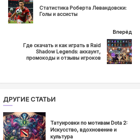
еще
Статистика Роберта Левандовски:
Пр
Голы и ассисты
нов
Вперёд
Где скачать и как играть в Raid
Next
Shadow Legends: аккаунт,
post:
промокоды и отзывы игроков
ДРУГИЕ СТАТЬИ
Татуировки по мотивам Dota 2:
Искусство, вдохновение и
культура