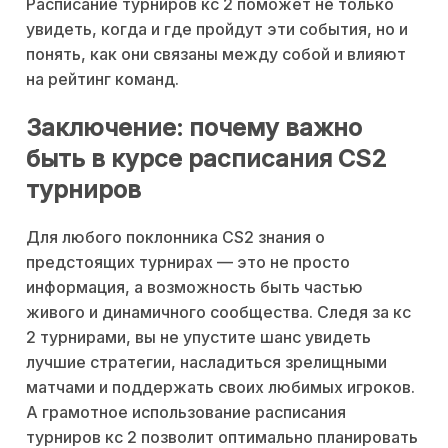
Расписание турниров кс 2 поможет не только
увидеть, когда и где пройдут эти события, но и
понять, как они связаны между собой и влияют
на рейтинг команд.
Заключение: почему важно
быть в курсе расписания CS2
турниров
Для любого поклонника CS2 знания о
предстоящих турнирах — это не просто
информация, а возможность быть частью
живого и динамичного сообщества. Следя за кс
2 турнирами, вы не упустите шанс увидеть
лучшие стратегии, насладиться зрелищными
матчами и поддержать своих любимых игроков.
А грамотное использование расписания
турниров кс 2 позволит оптимально планировать