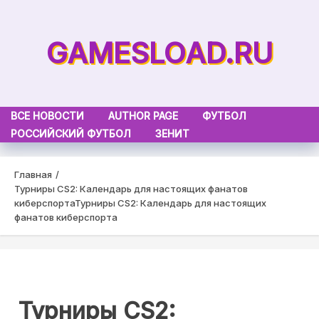
Skip
to
GAMESLOAD.RU
content
ВСЕ НОВОСТИ
AUTHOR PAGE
ФУТБОЛ
РОССИЙСКИЙ ФУТБОЛ
ЗЕНИТ
Главная
Турниры CS2: Календарь для настоящих фанатов
киберспорта
Турниры CS2: Календарь для настоящих
фанатов киберспорта
Турниры CS2: