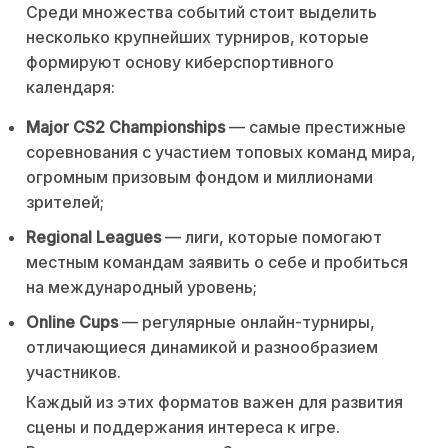
Среди множества событий стоит выделить
несколько крупнейших турниров, которые
формируют основу киберспортивного
календаря:
Major CS2 Championships
— самые престижные
соревнования с участием топовых команд мира,
огромным призовым фондом и миллионами
зрителей;
Regional Leagues
— лиги, которые помогают
местным командам заявить о себе и пробиться
на международный уровень;
Online Cups
— регулярные онлайн-турниры,
отличающиеся динамикой и разнообразием
участников.
Каждый из этих форматов важен для развития
сцены и поддержания интереса к игре.