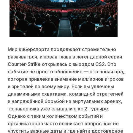
Мир киберспорта продолжает стремительно
развиваться, и новая глава в легендарной серии
Counter-Strike открылась с выходом CS2. Это
событие не просто обновление — это новая эра,
которая привлекла внимание миллионов игроков
и зрителей по всему миру. Если вы увлечены
динамичными схватками, командной стратегией
и напряжённой борьбой на виртуальных аренах,
то наверняка уже слышали о кс 2 турнире.
Однако с таким количеством событий и
организаторов часто возникает вопрос: как не
упустить важные даты и где найти достоверное