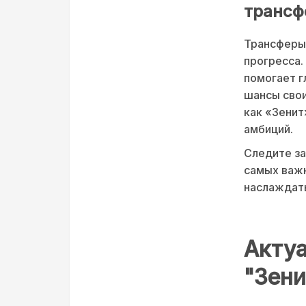
трансф
Трансферы 
прогресса.
помогает г
шансы свои
как «Зенит
амбиций.
Следите за
самых важн
наслаждать
Актуа
"Зени