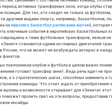
остей, связанных с составом любимых команд. Особен
в период активных трансферных окон, когда клубы ста
ои позиции. Для тех, кто следит не только за футболом, 
ся другими видами спорта, например, баскетболом, по
ка на
евролига баскетбол расписание матчей
, которая
ить ключевые события в европейских баскетбольных к
Возвращаясь к теме футбольных трансферов, нельзя не
 «Зенит» становится одним из главных двигателей тра
в России, что не может не возбуждать интерес и ожид
х фанатов.
ых поклонников клубов и футбола в целом важно поним
енения готовит трансфер зенит. Ведь речь идет не про
ков, а о стратегических шагах, способных изменить и 
астроение команды. Что стоит ждать от приобретения 
е вызовы и возможности открывает для «Зенита» этот
 поможет пролить свет на эти вопросы, предоставив г
вежие инсайды.