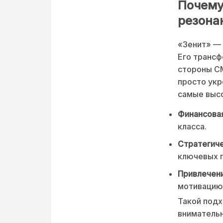
Почему
резона
«Зенит» — 
Его трансф
стороны С
просто укр
самые высо
Финансова
класса.
Стратегиче
ключевых п
Привлечени
мотивацию 
Такой подх
внимательн