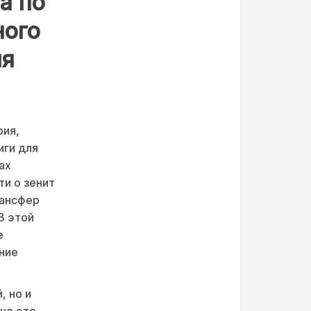
а по
ного
ня
рия,
иги для
ах
ти о зенит
рансфер
В этой
е
ние
, но и