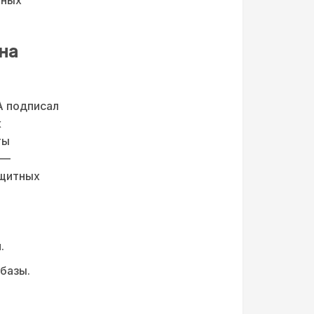
на
А подписал
к
ты
 —
ащитных
.
базы.