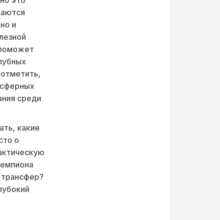
но это
раются
но и
лезной
 поможет
лубных
 отметить,
нсферных
ания среди
ать, какие
сто о
тактическую
чемпиона
 трансфер?
лубокий