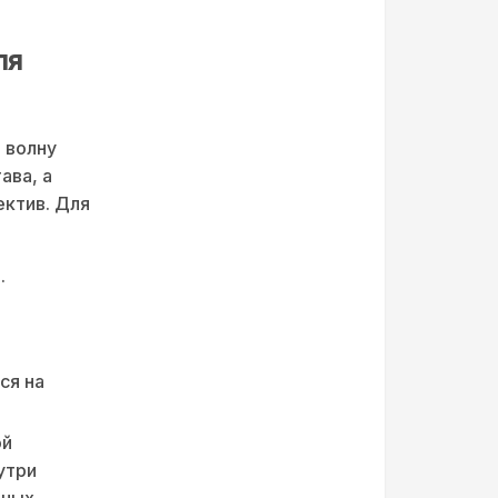
ля
 волну
ава, а
ектив. Для
.
ся на
ой
утри
нных