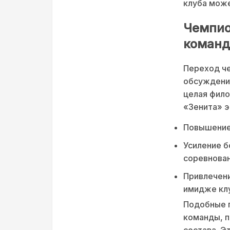
клуба може
Чемпион
коман
Переход че
обсуждений
целая фило
«Зенита» э
Повышение 
Усиление б
соревнован
Привлечени
имидже кл
Подобные п
команды, п
состава. Э