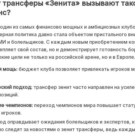
 трансферы «Зенита» вызывают так
нс?
один из самых финансово мощных и амбициозных клубо
ерная политика давно стала объектом пристального вн
МИ и болельщиков. С каждым новым приобретением ко
епляет свой состав, но и демонстрирует готовность бо
кие цели не только на российской арене, но и в Европе
я мощь:
бюджет клуба позволяет привлекать игроков 
ский подход:
трансфер зенит часто направлен на усил
озиций.
е чемпионов:
переход чемпионов мира повышает стату
игроков.
од оправдывает ожидания болельщиков и экспертов, 
о следят за новостями о зенит трансферы, ведь кажды