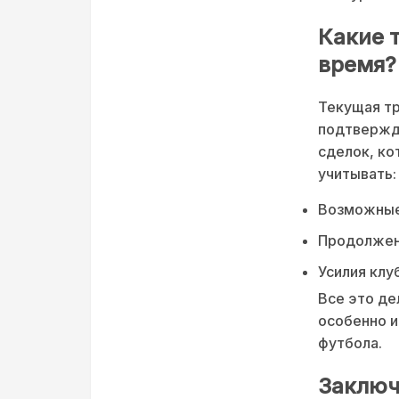
Какие 
время?
Текущая т
подтвержд
сделок, ко
учитывать:
Возможные 
Продолжени
Усилия клу
Все это де
особенно и
футбола.
Заключ