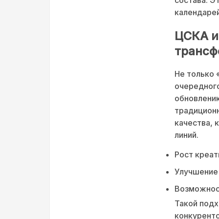
календарей
ЦСКА и
трансф
Не только 
очередного
обновлению
традиционн
качества, 
линий.
Рост креат
Улучшение 
Возможност
Такой подх
конкуренто