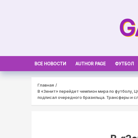
Skip
to
G
content
ВСЕ НОВОСТИ
AUTHOR PAGE
ФУТБОЛ
Главная
В «Зенит» перейдет чемпион мира по футболу, Ц
подписал очередного бразильца. Трансферы и с