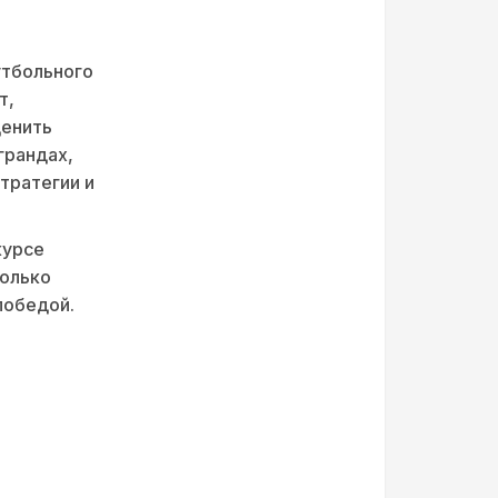
утбольного
т,
ценить
грандах,
тратегии и
курсе
только
победой.