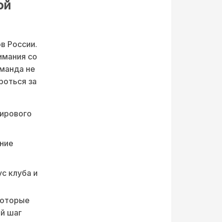
ой
в России.
имания со
манда не
роться за
.
мирового
ение
с клуба и
которые
й шаг