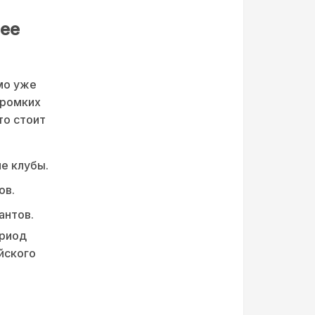
шее
мо уже
громких
то стоит
е клубы.
ов.
антов.
ериод
йского