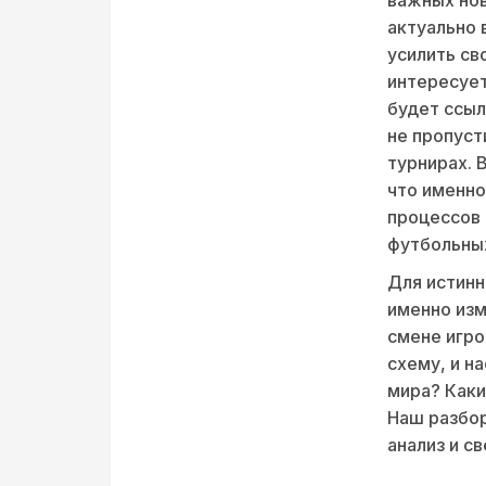
важных нов
актуально 
усилить св
интересует
будет ссыл
не пропуст
турнирах. 
что именно
процессов 
футбольны
Для истинн
именно изм
смене игро
схему, и н
мира? Каки
Наш разбор
анализ и с