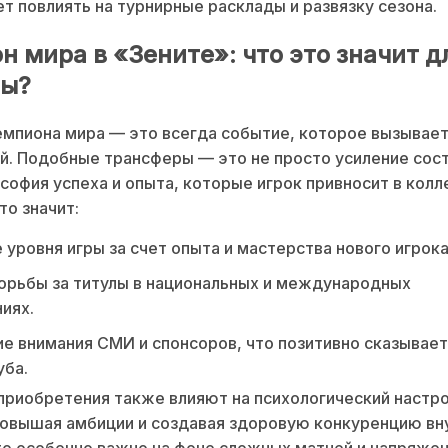
т повлиять на турнирные расклады и развязку сезона.
 мира в «Зените»: что это значит д
ды?
мпиона мира — это всегда событие, которое вызывает
. Подобные трансферы — это не просто усиление сост
софия успеха и опыта, которые игрок привносит в колл
то значит:
уровня игры за счет опыта и мастерства нового игрока
орьбы за титулы в национальных и международных
иях.
е внимания СМИ и спонсоров, что позитивно сказывает
уба.
риобретения также влияют на психологический настр
овышая амбиции и создавая здоровую конкуренцию вн
то особенно важно на фоне сложных матчей и напряже