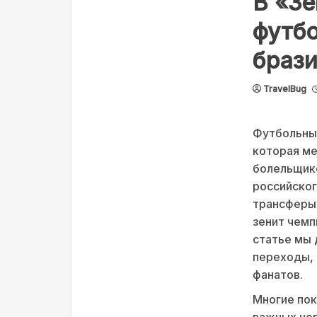
В «Зе
футбо
брази
TravelBug
Футбольный
которая ме
болельщико
российског
трансферы 
зенит чемп
статье мы 
переходы, 
фанатов.
Многие пок