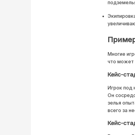
подземель
Экипировка
увеличива
Пример
Многие игр
что может 
Кейс-ста
Игрок под 
Он сосредо
зелья опыт
всего за н
Кейс-ста