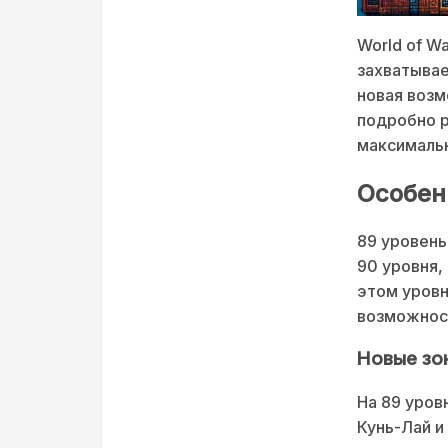
World of W
захватывае
новая возм
подробно р
максимальн
Особен
89 уровень
90 уровня,
этом уровн
возможност
Новые зо
На 89 уров
Кунь-Лай и