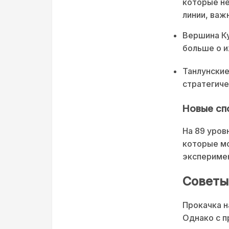
которые не
линии, важ
Вершина Ку
больше о и
Танлунские
стратегиче
Новые сп
На 89 уров
которые мо
эксперимен
Советы
Прокачка н
Однако с п