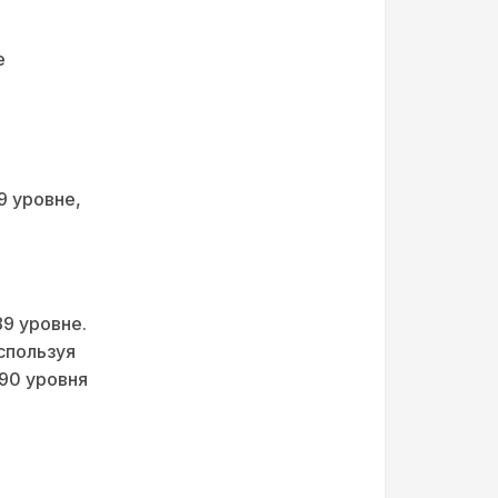
е
9 уровне,
9 уровне.
спользуя
 90 уровня