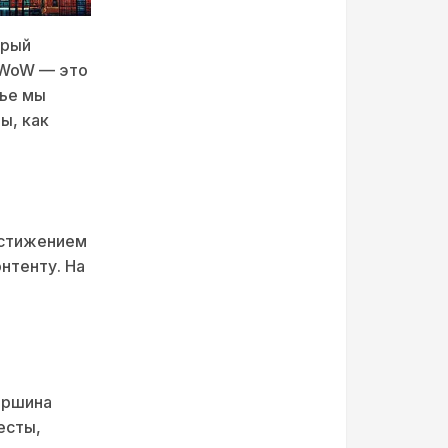
орый
 WoW — это
тье мы
ы, как
достижением
нтенту. На
ершина
есты,