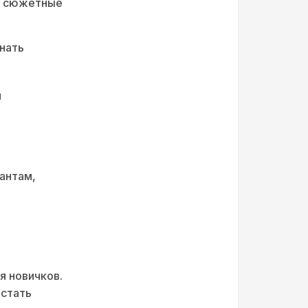
ют сюжетные
знать
и
антам,
я новичков.
 стать