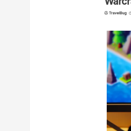
Warcr
TravelBug