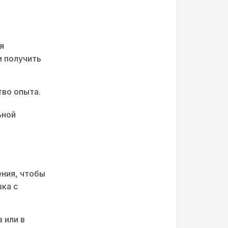
я
и получить
во опыта.
ьной
ения, чтобы
вка с
 или в