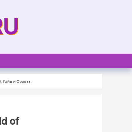
RU
t: Гайд и Советы
d of